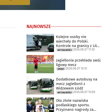
NAJNOWSZE
Kolejne osoby nie
wjechały do Polski.
Kontrole na granicy z Litwą
2026.08.07 17:30
trwają
AKTUALNOŚCI
Jagiellonia przekłada swój
ligowy mecz
2026.08.07 15:15
SPORT
Dodatkowe autobusy na
mecz Jagiellonii z
Widzewem Łódź
2026.08.07 15:00
AKTUALNOŚCI
Oto złote nazwiska
podlaskiego sportu.
Przyznano nagrody za