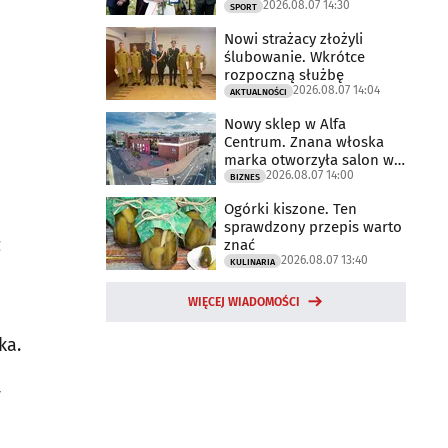
2026.08.07 14:30
2025 rok
SPORT
Nowi strażacy złożyli
ślubowanie. Wkrótce
rozpoczną służbę
2026.08.07 14:04
AKTUALNOŚCI
Nowy sklep w Alfa
Centrum. Znana włoska
marka otworzyła salon w
2026.08.07 14:00
Białymstoku
BIZNES
Ogórki kiszone. Ten
sprawdzony przepis warto
z
znać
2026.08.07 13:40
KULINARIA
WIĘCEJ WIADOMOŚCI
ka.
y