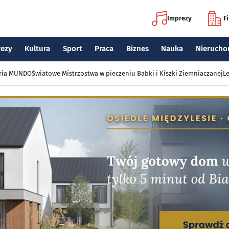
Imprezy
F
rezy
Kultura
Sport
Praca
Biznes
Nauka
Nierucho
eria MUNDO
Światowe Mistrzostwa w pieczeniu Babki i Kiszki Ziemniaczanej
Le