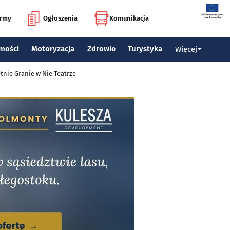
irmy
Ogłoszenia
Komunikacja
mości
Motoryzacja
Zdrowie
Turystyka
Więcej
tnie Granie w Nie Teatrze