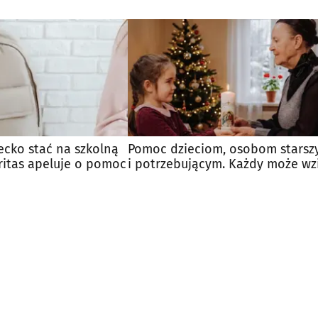
ecko stać na szkolną
Pomoc dzieciom, osobom stars
ritas apeluje o pomoc
i potrzebującym. Każdy może wz
udział