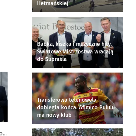
Hetmańskiej
Babka, kiszka i muzyczne hity.
Światowe Mistrzostwa wracają
do Supraśla
Transferowa telenowela
dobiegła końca. Afimico Pululu
ma nowy klub
do