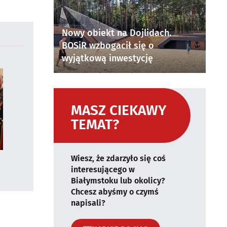
Nowy obiekt na Dojlidach.
BOSiR wzbogacił się o
wyjątkową inwestycję
MASZ CIEKAWY
TEMAT?
Wiesz, że zdarzyło się coś
interesującego w
Białymstoku lub okolicy?
Chcesz abyśmy o czymś
napisali?