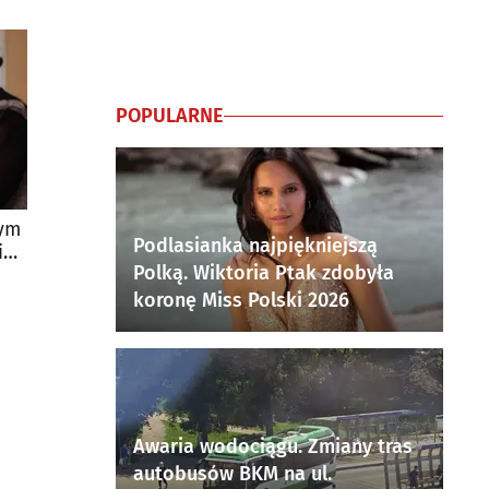
POPULARNE
zym
Podlasianka najpiękniejszą
iąć
Polką. Wiktoria Ptak zdobyła
koronę Miss Polski 2026
Awaria wodociągu. Zmiany tras
autobusów BKM na ul.