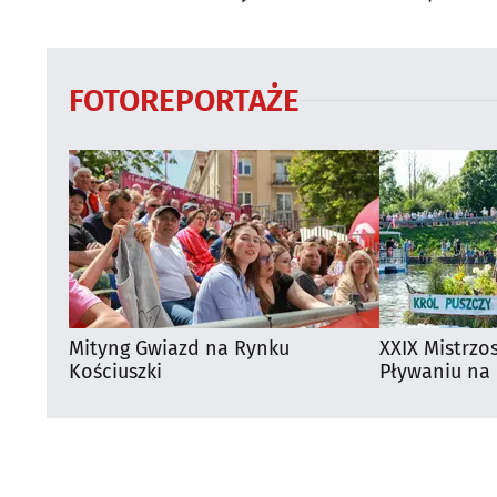
Białymstoku
regionie
FOTOREPORTAŻE
Mityng Gwiazd na Rynku
XXIX Mistrzo
Kościuszki
Pływaniu na