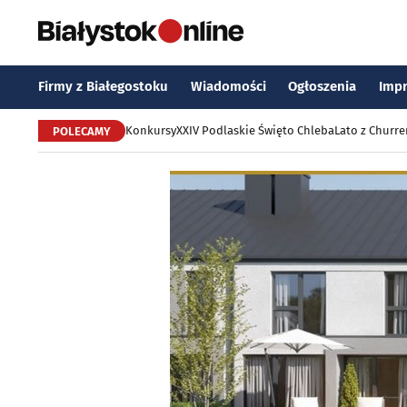
Firmy z Białegostoku
Wiadomości
Ogłoszenia
Imp
Konkursy
XXIV Podlaskie Święto Chleba
Lato z Churr
POLECAMY