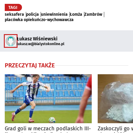
TAGI
seksafera
policja
uniewinnienia
Łomża
Zambrów
placówka opiekuńczo-wychowawcza
Łukasz Wiśniewski
lukasz.w@bialystokonline.pl
PRZECZYTAJ TAKŻE
Grad goli w meczach podlaskich III-
Zaskoczyli go 