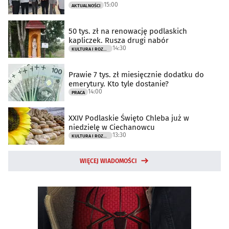
15:00
AKTUALNOŚCI
50 tys. zł na renowację podlaskich
kapliczek. Rusza drugi nabór
14:30
KULTURA I ROZRYWKA
Prawie 7 tys. zł miesięcznie dodatku do
emerytury. Kto tyle dostanie?
14:00
PRACA
XXIV Podlaskie Święto Chleba już w
niedzielę w Ciechanowcu
13:30
KULTURA I ROZRYWKA
WIĘCEJ WIADOMOŚCI