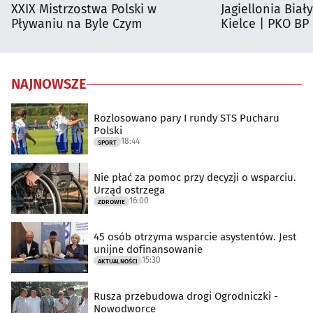
XXIX Mistrzostwa Polski w
Jagiellonia Biał
Pływaniu na Byle Czym
Kielce | PKO BP
NAJNOWSZE
Rozlosowano pary I rundy STS Pucharu
Polski
18:44
SPORT
Nie płać za pomoc przy decyzji o wsparciu.
Urząd ostrzega
16:00
ZDROWIE
45 osób otrzyma wsparcie asystentów. Jest
unijne dofinansowanie
15:30
AKTUALNOŚCI
Rusza przebudowa drogi Ogrodniczki -
Nowodworce