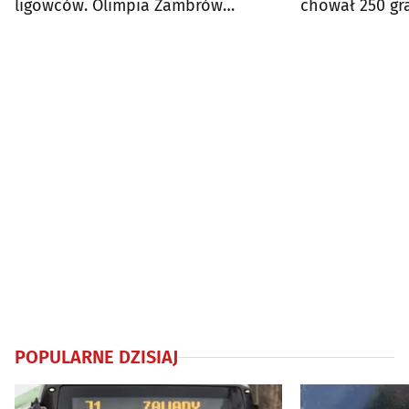
ligowców. Olimpia Zambrów
chował 250 g
liderem
POPULARNE DZISIAJ