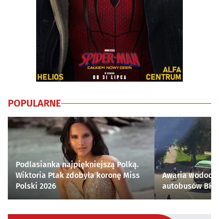
POPULARNE
Podlasianka najpiękniejszą Polką.
Wiktoria Ptak zdobyła koronę Miss
Awaria wodocią
Polski 2026
autobusów BKM 