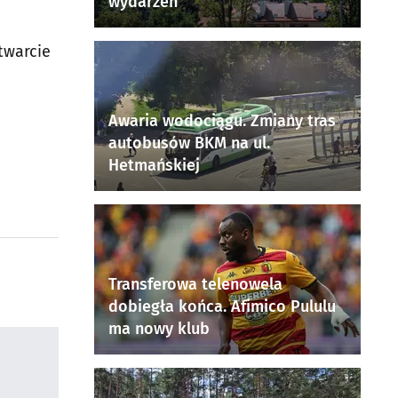
wydarzeń
otwarcie
Awaria wodociągu. Zmiany tras
autobusów BKM na ul.
Hetmańskiej
Transferowa telenowela
dobiegła końca. Afimico Pululu
ma nowy klub