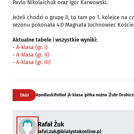
Pavlo Nikolaichuk oraz Igor Karwowski.
Jeżeli chodzi o grupę II, to tam po 1. kolejce na 
sezonu pokonała 4:0 Magnata Juchnowiec Koście
Aktualne tabele i wszystkie wyniki:
-
A-klasa (gr. I)
-
A-klasa (gr. II)
-
A-klasa (gr. III)
TAGI
#podlaskifutbol
A-klasa
piłka nożna
Żubr Drohicz
Rafał Żuk
rafal.zuk@bialystokonline.pl