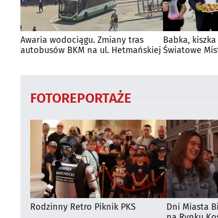
Awaria wodociągu. Zmiany tras
Babka, kiszka
autobusów BKM na ul. Hetmańskiej
Światowe Mis
Supraśla
FOTOREPORTAŻE
Rodzinny Retro Piknik PKS
Dni Miasta B
na Rynku Koś