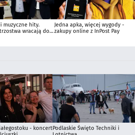
 i muzyczne hity.
Jedna apka, więcej wygody -
trzostwa wracają do
zakupy online z InPost Pay
iałegostoku - koncert
Podlaskie Święto Techniki i
ciuszki
Lotnictwa