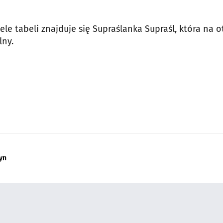
czele tabeli znajduje się Supraślanka Supraśl, która na 
lny.
yn