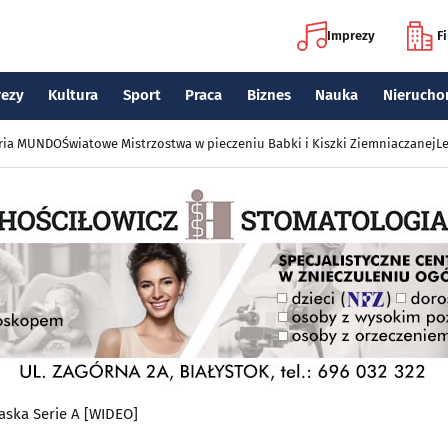
Imprezy
F
rezy
Kultura
Sport
Praca
Biznes
Nauka
Nierucho
eria MUNDO
Światowe Mistrzostwa w pieczeniu Babki i Kiszki Ziemniaczanej
Le
aska Serie A [WIDEO]