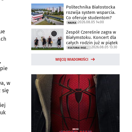
Politechnika Białostocka
rozwija system wsparcia.
Co oferuje studentom?
2026.08.05 14:00
NAUKA
ue
Zespół Czereśnie zagra w
Białymstoku. Koncert dla
ach
całych rodzin już w piątek
2026.08.05 13:30
KULTURA I ROZRYWKA
WIĘCEJ WIADOMOŚCI
,
apie
wa, w
 się
iej
juk