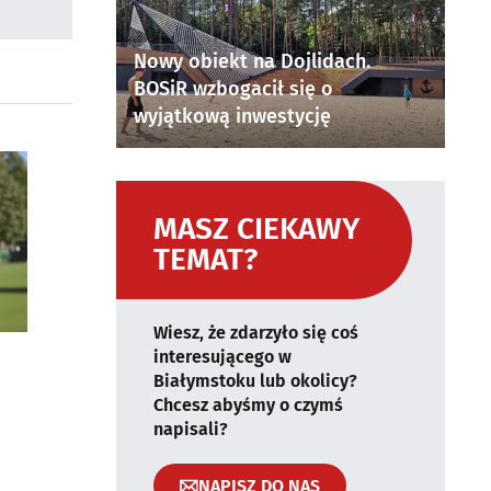
Nowy obiekt na Dojlidach.
BOSiR wzbogacił się o
wyjątkową inwestycję
MASZ CIEKAWY
TEMAT?
Wiesz, że zdarzyło się coś
interesującego w
Białymstoku lub okolicy?
Chcesz abyśmy o czymś
napisali?
NAPISZ DO NAS