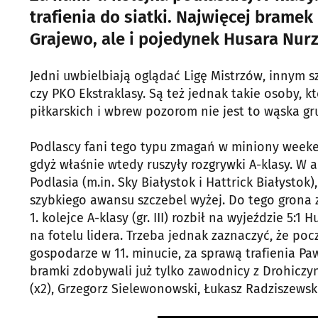
trafienia do siatki. Najwięcej bramek 
Grajewo, ale i pojedynek Husara Nurz
Jedni uwbielbiają oglądać Ligę Mistrzów, innym 
czy PKO Ekstraklasy. Są też jednak takie osoby, kt
piłkarskich i wbrew pozorom nie jest to wąska gr
Podlascy fani tego typu zmagań w miniony weeke
gdyż właśnie wtedy ruszyły rozgrywki A-klasy. W 
Podlasia (m.in. Sky Białystok i Hattrick Białystok
szybkiego awansu szczebel wyżej. Do tego grona 
1. kolejce A-klasy (gr. III) rozbił na wyjeździe 5
na fotelu lidera. Trzeba jednak zaznaczyć, że poc
gospodarze w 11. minucie, za sprawą trafienia Pa
bramki zdobywali już tylko zawodnicy z Drohiczy
(x2), Grzegorz Sielewonowski, Łukasz Radziszewsk