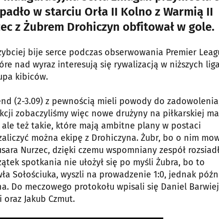
padło w starciu Orła II Kolno z Warmią II
ec z Żubrem Drohiczyn obfitował w gole.
szybciej bije serce podczas obserwowania Premier Leag
óre nad wyraz interesują się rywalizacją w niższych lig
upa kibiców.
nd (2-3.09) z pewnością mieli powody do zadowolenia
akcji zobaczyliśmy więc nowe drużyny na piłkarskiej m
), ale też takie, które mają ambitne plany w postaci
zaliczyć można ekipę z Drohiczyna. Żubr, bo o nim mo
:1 Husara Nurzec, dzięki czemu wspomniany zespół rozsiadł
zątek spotkania nie ułożył się po myśli Żubra, bo to
wła Sołościuka, wyszli na prowadzenie 1:0, jednak późn
na. Do meczowego protokołu wpisali się Daniel Barwie
i oraz Jakub Czmut.