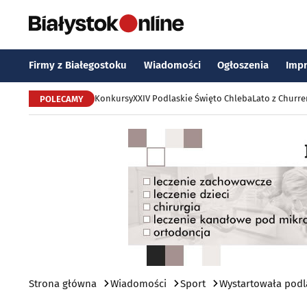
Firmy z Białegostoku
Wiadomości
Ogłoszenia
Imp
Konkursy
XXIV Podlaskie Święto Chleba
Lato z Churr
POLECAMY
Strona główna
Wiadomości
Sport
Wystartowała podl