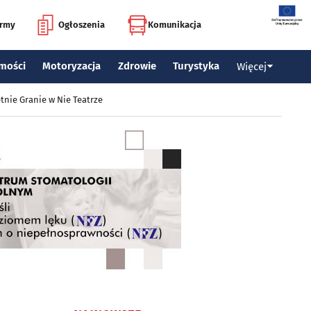
irmy
Ogłoszenia
Komunikacja
mości
Motoryzacja
Zdrowie
Turystyka
Więcej
tnie Granie w Nie Teatrze