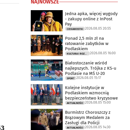
NAJNOWSZE
Jedna apka, więcej wygody
- zakupy online z InPost
Pay
2026.08.05 20:55
CIEKAWOSTKI
Ponad 2,5 mln zł na
ratowanie zabytków w
Podlaskiem
2026.08.05 16:00
KULTURA I ROZRYWKA
Białostoczanie wśród
najlepszych. Trójka z KS-u
Podlasie na MŚ U-20
2026.08.05 15:17
SPORT
Kolejne instytucje w
Podlaskiem wzmocnią
bezpieczeństwo kryzysowe
2026.08.05 15:00
AKTUALNOŚCI
Burmistrz Choroszczy z
Brązowym Medalem za
Zasługi dla Policji
53
2026.08.05 14:30
AKTUALNOŚCI