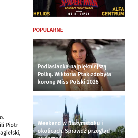
POPULARNE
Podlasianka najpiękniejszą
Polką. Wiktoria Ptak zdobyła
koronę Miss Polski 2026
o.
Weekend w Białymstoku i
li Piotr
okolicach. Sprawdź przegląd
agielski,