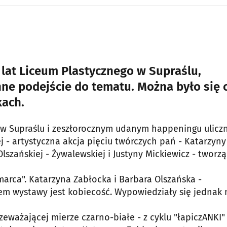
 lat Liceum Plastycznego w Supraślu,
nne podejście do tematu. Można było się 
kach.
u w Supraślu i zeszłorocznym udanym happeningu ulic
 - artystyczna akcja pięciu twórczych pań - Katarzyny
lszańskiej - Żywalewskiej i Justyny Mickiewicz - tworz
rca". Katarzyna Zabłocka i Barbara Olszańska -
m wystawy jest kobiecość. Wypowiedziały się jednak 
zeważającej mierze czarno-białe - z cyklu "łapiczANKI"