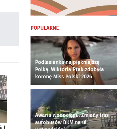
POPULARNE
Podlasianka najpiękniejszą
Polką. Wiktoria Ptak zdobyła
koronę Miss Polski 2026
Awaria wodociągu. Zmiany tras
autobusów BKM na ul.
ich