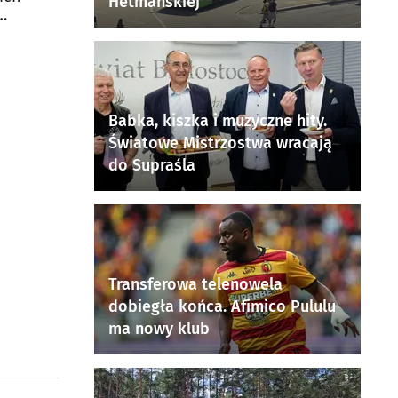
Hetmańskiej
Babka, kiszka i muzyczne hity.
Światowe Mistrzostwa wracają
do Supraśla
Transferowa telenowela
dobiegła końca. Afimico Pululu
ma nowy klub