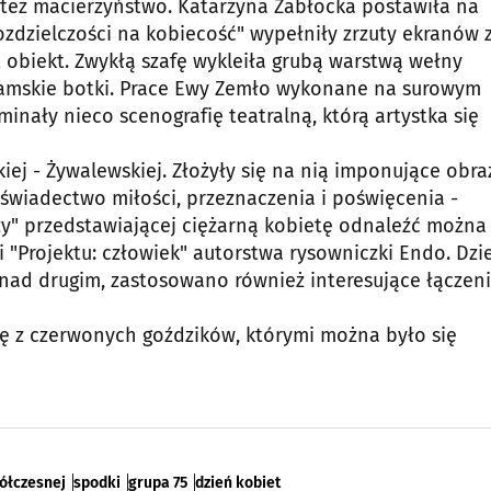
e też macierzyństwo. Katarzyna Zabłocka postawiła na
ozdzielczości na kobiecość" wypełniły zrzuty ekranów 
obiekt. Zwykłą szafę wykleiła grubą warstwą wełny
damskie botki. Prace Ewy Zemło wykonane na surowym
nały nieco scenografię teatralną, którą artystka się
ej - Żywalewskiej. Złożyły się na nią imponujące obra
 świadectwo miłości, przeznaczenia i poświęcenia -
zy" przedstawiającej ciężarną kobietę odnaleźć można
 "Projektu: człowiek" autorstwa rysowniczki Endo. Dzi
 nad drugim, zastosowano również interesujące łączen
ję z czerwonych goździków, którymi można było się
półczesnej
spodki
grupa 75
dzień kobiet