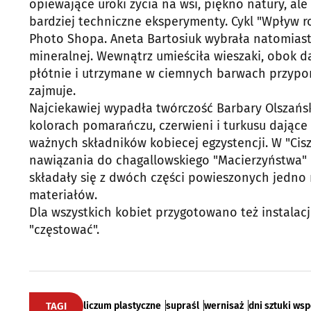
opiewające uroki życia na wsi, piękno natury, al
bardziej techniczne eksperymenty. Cykl "Wpływ r
Photo Shopa. Aneta Bartosiuk wybrała natomiast 
mineralnej. Wewnątrz umieściła wieszaki, obok 
płótnie i utrzymane w ciemnych barwach przypomi
zajmuje.
Najciekawiej wypadła twórczość Barbary Olszański
kolorach pomarańczu, czerwieni i turkusu dające
ważnych składników kobiecej egzystencji. W "Cis
nawiązania do chagallowskiego "Macierzyństwa" i
składały się z dwóch części powieszonych jedno
materiałów.
Dla wszystkich kobiet przygotowano też instalac
"częstować".
TAGI
liczum plastyczne
supraśl
wernisaż
dni sztuki ws