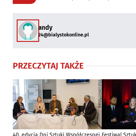
andy
24@bialystokonline.pl
PRZECZYTAJ TAKŻE
40. edycja Dni Sztuki Współczesnej.
Festiwal Sztu