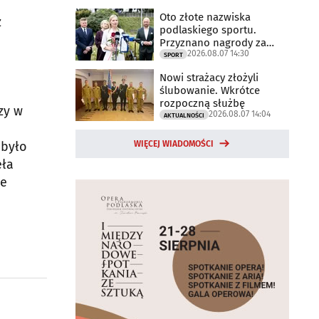
Oto złote nazwiska
z
podlaskiego sportu.
Przyznano nagrody za
2026.08.07 14:30
2025 rok
SPORT
Nowi strażacy złożyli
ślubowanie. Wkrótce
rozpoczną służbę
zy w
2026.08.07 14:04
AKTUALNOŚCI
 było
WIĘCEJ WIADOMOŚCI
eła
ie