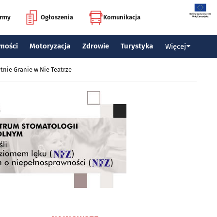
irmy
Ogłoszenia
Komunikacja
mości
Motoryzacja
Zdrowie
Turystyka
Więcej
tnie Granie w Nie Teatrze