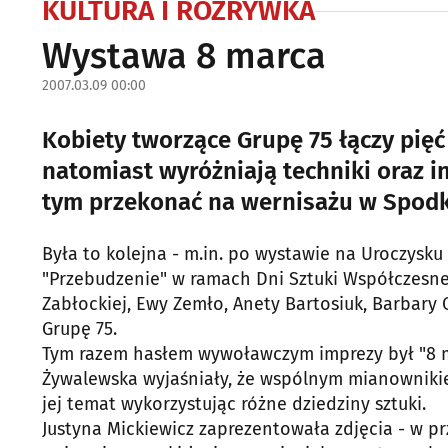
KULTURA I ROZRYWKA
Wystawa 8 marca
2007.03.09 00:00
Kobiety tworzące Grupę 75 łączy pięć
natomiast wyróżniają techniki oraz i
tym przekonać na wernisażu w Spod
Była to kolejna - m.in. po wystawie na Uroczysk
"Przebudzenie" w ramach Dni Sztuki Współczesnej
Zabłockiej, Ewy Zemło, Anety Bartosiuk, Barbary O
Grupę 75.
Tym razem hasłem wywoławczym imprezy był "8 ma
Żywalewska wyjaśniały, że wspólnym mianownikie
jej temat wykorzystując różne dziedziny sztuki.
Justyna Mickiewicz zaprezentowała zdjęcia - w pr