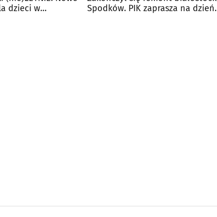
a dzieci w
Spodków. PIK zaprasza na dzień
otwarty