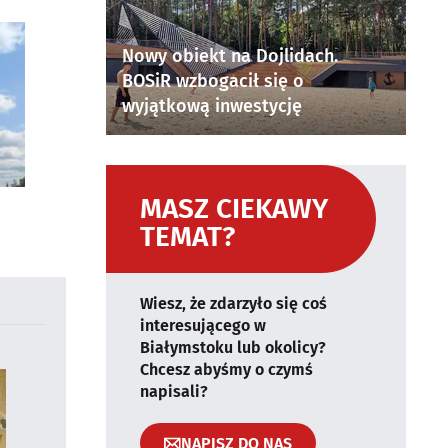
Nowy obiekt na Dojlidach.
BOSiR wzbogacił się o
wyjątkową inwestycję
MASZ CIEKAWY
TEMAT?
Wiesz, że zdarzyło się coś
interesującego w
Białymstoku lub okolicy?
Chcesz abyśmy o czymś
napisali?
NAPISZ DO NAS