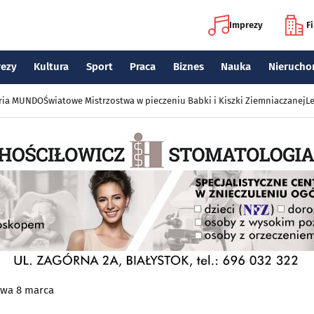
Imprezy
F
rezy
Kultura
Sport
Praca
Biznes
Nauka
Nierucho
eria MUNDO
Światowe Mistrzostwa w pieczeniu Babki i Kiszki Ziemniaczanej
Le
wa 8 marca