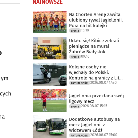
NAJNOWSZE
Na Chorten Arenę zawita
ulubiony rywal Jagiellonii.
Pora na hit kolejki
15:18
SPORT
Udało się! Kibice zebrali
pieniądze na mural
o
Żubrów Białystok
09:16
SPORT
Kolejne osoby nie
wjechały do Polski.
znym
Kontrole na granicy z Litwą
2026.08.07 17:30
trwają
AKTUALNOŚCI
ących
Jagiellonia przekłada swój
ligowy mecz
2026.08.07 15:15
SPORT
na
Dodatkowe autobusy na
mecz Jagiellonii z
Widzewem Łódź
2026.08.07 15:00
AKTUALNOŚCI