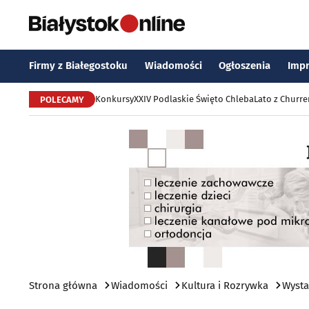
Firmy z Białegostoku
Wiadomości
Ogłoszenia
Imp
Konkursy
XXIV Podlaskie Święto Chleba
Lato z Churr
POLECAMY
Strona główna
Wiadomości
Kultura i Rozrywka
Wysta