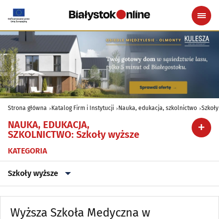
Strona główna
Katalog Firm i Instytucji
Nauka, edukacja, szkolnictwo
Szkoły
NAUKA, EDUKACJA,
SZKOLNICTWO
:
Szkoły wyższe
KATEGORIA
Szkoły wyższe
Biblioteki
(42)
Wyższa Szkoła Medyczna w