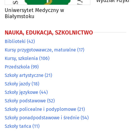
Wydział Fizyki
Szkoły tańca
(11)
Uniwersytet Medyczny w
Białymstoku
Szkoły wyższe
(29)
NAUKA, EDUKACJA, SZKOLNICTWO
Żłobki
(24)
Biblioteki
(42)
Kursy przygotowawcze, maturalne
(17)
Kursy, szkolenia
(106)
Przedszkola
(99)
Szkoły artystyczne
(21)
Szkoły jazdy
(18)
Szkoły językowe
(44)
Szkoły podstawowe
(52)
Szkoły policealne i podyplomowe
(21)
Szkoły ponadpodstawowe i średnie
(54)
Szkoły tańca
(11)