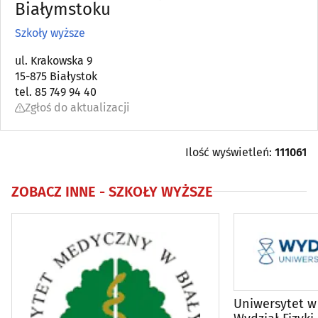
Kursy przygotowawcze, maturalne
Białymstoku
(17)
Szkoły wyższe
Kursy, szkolenia
(106)
ul. Krakowska 9
15-875 Białystok
Przedszkola
(99)
tel. 85 749 94 40
Zgłoś do aktualizacji
Szkoły artystyczne
(21)
Szkoły jazdy
(18)
Ilość wyświetleń:
111061
Szkoły językowe
(44)
ZOBACZ INNE -
SZKOŁY WYŻSZE
Szkoły podstawowe
(52)
Szkoły policealne i podyplomowe
(21)
Szkoły ponadpodstawowe i średnie
(54)
Uniwersytet w