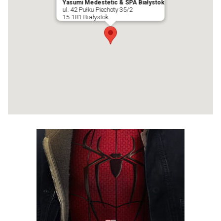
Yasumi Medestetic & SPA Białystok
ul. 42 Pułku Piechoty 35/2
15-181 Białystok