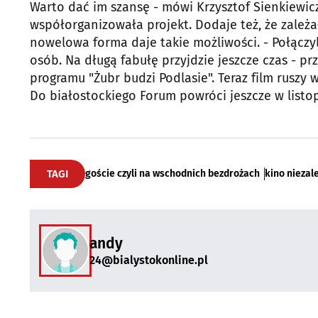
Warto dać im szansę - mówi Krzysztof Sienkiewicz
współorganizowała projekt. Dodaje też, że zależ
nowelowa forma daje takie możliwości. - Połączyl
osób. Na długą fabułę przyjdzie jeszcze czas - pr
programu "Żubr budzi Podlasie". Teraz film ruszy 
Do białostockiego Forum powróci jeszcze w listo
TAGI
goście czyli na wschodnich bezdrożach
kino niezal
andy
24@bialystokonline.pl