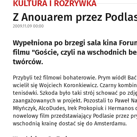
KULTURA I ROZRYWKA
Z Anouarem przez Podla
2009.11.09 00:00
Wypełniona po brzegi sala kina Foru
filmu "Goście, czyli na wschodnich 
twórców.
Przybyli też filmowi bohaterowie. Prym wiódł Ba
wcielił się Wojciech Koronkiewicz. Czarny kombi
tenisówki. Szkoda było taki strój schować po zdj
zaangażowanych w projekt. Pozostali to Paweł N
Młyńczyk, AlcoDudes, Irek Prokopiuk i Hermanos d
nowelowy film przedstawiający Podlasie przez p
wschodnią krainę dostać się do Amsterdamu.