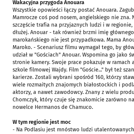
Wakacyjna przygoda Anouara
Wszystkie opowieści łączy postać Anouara. Zagub
Mamrocze coś pod nosem, angielskiego nie zna. 
szczęście trafia na przyjaznych ludzi i w regionie
dłużej. Anouar - tak również brzmi imię głównego
marokańskiego nie jest przypadkowa. Mama Anoua
Maroko. - Scenariusz filmu wymagał tego, by gł
udział w "Gościach" Anouar. Wspomina go jako św
stronie kamery. Swoje prace pokazuje w ramach a
szkole filmowej Wajdy. Film "Goście..." był też s
karierze. Zostali wybrani spośród 160, którzy sta
wiele rozmaitych znajomych białostockich i podl
aktorzy, a nawet zawodowcy. Znany z wielu produk
Chomczyk, który czuje się znakomicie zarówno na 
nowelce Hermanos de Chamuco.
W tym regionie jest moc
- Na Podlasiu jest mnóstwo ludzi utalentowanych