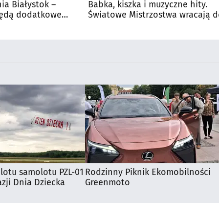
nia Białystok –
Babka, kiszka i muzyczne hity.
Będą dodatkowe
Światowe Mistrzostwa wracają 
 kibiców
Supraśla
lotu samolotu PZL-01
Rodzinny Piknik Ekomobilności
zji Dnia Dziecka
Greenmoto