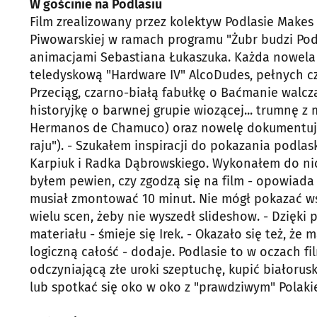
W gościnie na Podlasiu
Film zrealizowany przez kolektyw Podlasie Make
Piwowarskiej w ramach programu "Żubr budzi Podl
animacjami Sebastiana Łukaszuka. Każda nowela 
teledyskową "Hardware IV" AlcoDudes, pełnych 
Przeciąg, czarno-białą fabułkę o Baćmanie walcz
historyjkę o barwnej grupie wiozącej... trumnę z
Hermanos de Chamuco) oraz nowelę dokumentuj
raju"). - Szukałem inspiracji do pokazania podlaski
Karpiuk i Radka Dąbrowskiego. Wykonałem do nich
byłem pewien, czy zgodzą się na film - opowiada I
musiał zmontować 10 minut. Nie mógł pokazać w
wielu scen, żeby nie wyszedł slideshow. - Dzięki
materiału - śmieje się Irek. - Okazało się też, że
logiczną całość - dodaje. Podlasie to w oczach 
odczyniającą złe uroki szeptuchę, kupić białoru
lub spotkać się oko w oko z "prawdziwym" Polakie