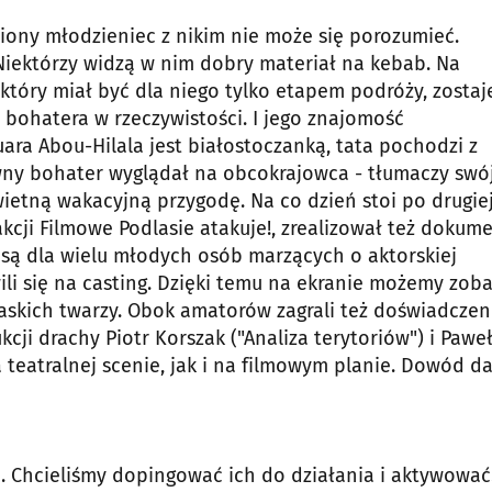
iony młodzieniec z nikim nie może się porozumieć.
Niektórzy widzą w nim dobry materiał na kebab. Na
, który miał być dla niego tylko etapem podróży, zostaj
 bohatera w rzeczywistości. I jego znajomość
ra Abou-Hilala jest białostoczanką, tata pochodzi z
ówny bohater wyglądał na obcokrajowca - tłumaczy swó
ietną wakacyjną przygodę. Na co dzień stoi po drugie
kcji Filmowe Podlasie atakuje!, zrealizował też dokum
zansą dla wielu młodych osób marzących o aktorskiej
wili się na casting. Dzięki temu na ekranie możemy zob
askich twarzy. Obok amatorów zagrali też doświadczen
cji drachy Piotr Korszak ("Analiza terytoriów") i Pawe
teatralnej scenie, jak i na filmowym planie. Dowód d
. Chcieliśmy dopingować ich do działania i aktywować