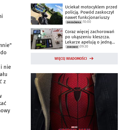
Uciekał motocyklem przed
policją. Powód zaskoczył
mi
nawet funkcjonariuszy
10:00
DROGÓWKA
Coraz więcej zachorowań
po ukąszeniu kleszcza.
Lekarze apelują o jedną
mnie"
09:30
rzecz
ZDROWIE
 do
WIĘCEJ WIADOMOŚCI
i nie
iału
ć z
w
kać
 mowy