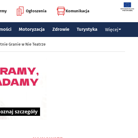
irmy
Ogłoszenia
Komunikacja
mości
Motoryzacja
Zdrowie
Turystyka
Więcej
tnie Granie w Nie Teatrze