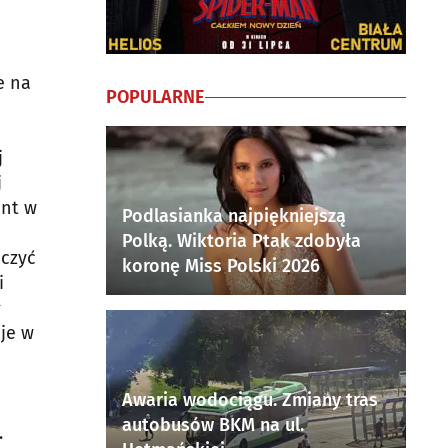
e na
POPULARNE
j
j
ent w
Podlasianka najpiękniejszą
Polką. Wiktoria Ptak zdobyła
aczyć
koronę Miss Polski 2026
i
ł
aje w
Awaria wodociągu. Zmiany tras
autobusów BKM na ul.
.