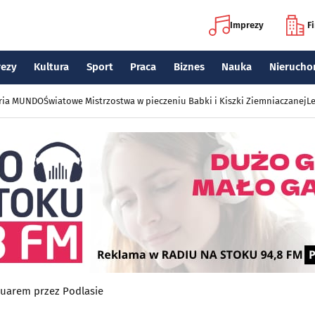
Imprezy
F
rezy
Kultura
Sport
Praca
Biznes
Nauka
Nierucho
eria MUNDO
Światowe Mistrzostwa w pieczeniu Babki i Kiszki Ziemniaczanej
Le
uarem przez Podlasie