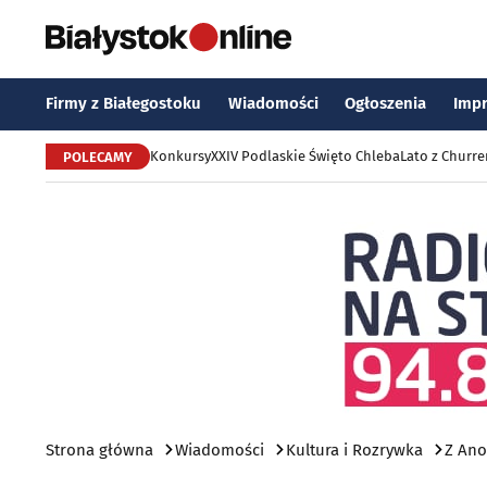
Firmy z Białegostoku
Wiadomości
Ogłoszenia
Imp
Konkursy
XXIV Podlaskie Święto Chleba
Lato z Churr
POLECAMY
Strona główna
Wiadomości
Kultura i Rozrywka
Z Ano