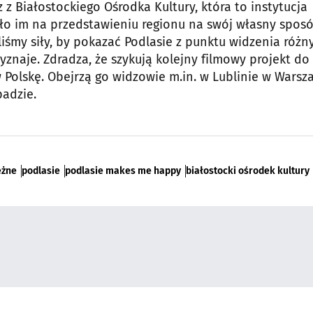
 z Białostockiego Ośrodka Kultury, która to instytucja
ało im na przedstawieniu regionu na swój własny sposó
iśmy siły, by pokazać Podlasie z punktu widzenia różn
zyznaje. Zdradza, że szykują kolejny filmowy projekt do
w Polskę. Obejrzą go widzowie m.in. w Lublinie w Warsz
padzie.
eżne
podlasie
podlasie makes me happy
białostocki ośrodek kultury