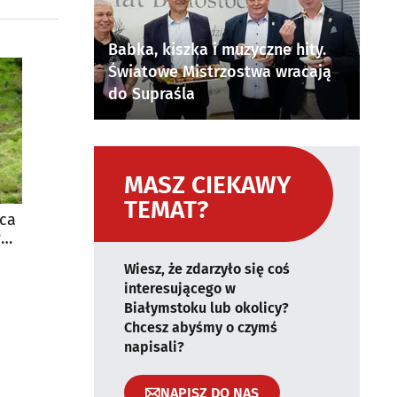
Babka, kiszka i muzyczne hity.
Światowe Mistrzostwa wracają
do Supraśla
MASZ CIEKAWY
TEMAT?
ca
y
Wiesz, że zdarzyło się coś
interesującego w
Białymstoku lub okolicy?
Chcesz abyśmy o czymś
napisali?
NAPISZ DO NAS