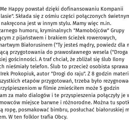
s Me Happy powstał dzięki dofinansowaniu Kompanii
asie". Składa się z ośmiu części połączonych świetny
nakręcona jest w innym stylu. Mamy więc m.in.
czarnego humoru, kryminalnych "Mamobójców" Grupy
ącym z pijaństwem i brakiem ścieżek rowerowych,
 martwym Białorusinem ("Ty jesteś mądry, powiedz dla 
ącą przygotowania do prawosławnego wesela ("Droga
ej gościnności. A traf chciał, że zbliżał się ślub Ilony
 nieśmiały telefon. Ślub to przecież osobista sprawa 
rek Prokopiuk, autor "Drogi do raju". Z 8 godzin mater
szystkich etapów przygotowań, trzeba było rezygnowa
 przyśpieszeniom w filmie zmieściłem może 5 godzin
 mam za mało dialogów i te przyspieszenia połączyły je 
filmowców miejsce barwne i różnorodne. Można tu spot
ską ropę, posmakować bimbru, posłuchać białoruskiej
m. W ten folklor trafia Obcy.