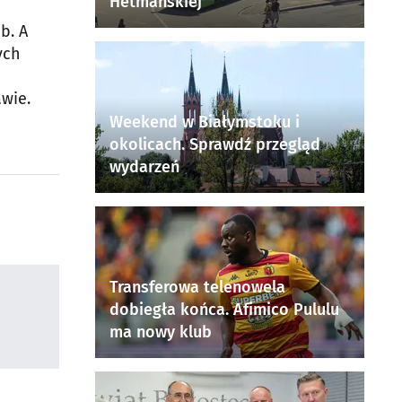
Hetmańskiej
b. A
ych
awie.
Weekend w Białymstoku i
okolicach. Sprawdź przegląd
wydarzeń
Transferowa telenowela
dobiegła końca. Afimico Pululu
ma nowy klub