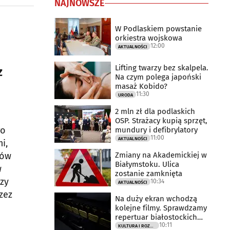
NAJNOWSZE
W Podlaskiem powstanie
orkiestra wojskowa
12:00
AKTUALNOŚCI
Lifting twarzy bez skalpela.
z
Na czym polega japoński
masaż Kobido?
11:30
URODA
2 mln zł dla podlaskich
OSP. Strażacy kupią sprzęt,
go
mundury i defibrylatory
11:00
AKTUALNOŚCI
i,
Zmiany na Akademickiej w
ców
Białymstoku. Ulica
w
zostanie zamknięta
szy
10:34
AKTUALNOŚCI
zez
Na duży ekran wchodzą
kolejne filmy. Sprawdzamy
repertuar białostockich
10:11
kin
KULTURA I ROZRYWKA