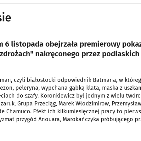
sie
m 6 listopada obejrzała premierowy poka
bezdrożach" nakręconego przez podlaskich
ćman, czyli białostocki odpowiednik Batmana, w które
nezon, peleryna, wypchana gąbką klata, maska z uszkam
ęciach do szafy. Koronkiewicz był jednym z wielu twór
azaruk, Grupa Przeciąg, Marek Włodzimirow, Przemysła
e Chamuco. Efekt ich kilkumiesięcznej pracy to pierw
ryzmat przygód Anouara, Marokańczyka próbującego pr