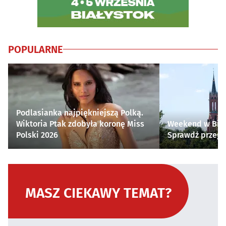
POPULARNE
Podlasianka najpiękniejszą Polką.
Wiktoria Ptak zdobyła koronę Miss
Weekend w Biał
Polski 2026
Sprawdź przegl
MASZ CIEKAWY TEMAT?