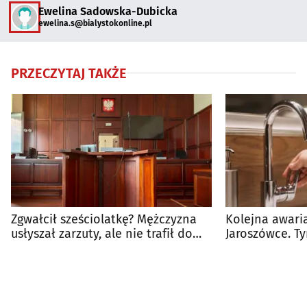
Ewelina Sadowska-Dubicka
ewelina.s@bialystokonline.pl
PRZECZYTAJ TAKŻE
Zgwałcił sześciolatkę? Mężczyzna
Kolejna awar
usłyszał zarzuty, ale nie trafił do
Jaroszówce. T
aresztu
innych ulic