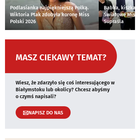
Podlasianka najpiękniejszą Polką.
Babka, kiszka i
Wiktoria Ptak zdobyła koronę Miss
Światowe Mistr
Polski 2026
Supraśla
MASZ CIEKAWY TEMAT?
Wiesz, że zdarzyło się coś interesującego w
Białymstoku lub okolicy? Chcesz abyśmy
o czymś napisali?
NAPISZ DO NAS