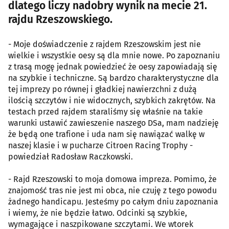
dlatego liczy nadobry wynik na mecie 21.
rajdu Rzeszowskiego.
- Moje doświadczenie z rajdem Rzeszowskim jest nie
wielkie i wszystkie oesy są dla mnie nowe. Po zapoznaniu
z trasą mogę jednak powiedzieć że oesy zapowiadają się
na szybkie i techniczne. Są bardzo charakterystyczne dla
tej imprezy po równej i gładkiej nawierzchni z dużą
ilością szczytów i nie widocznych, szybkich zakrętów. Na
testach przed rajdem staraliśmy się właśnie na takie
warunki ustawić zawieszenie naszego DSa, mam nadzieję
że będą one trafione i uda nam się nawiązać walkę w
naszej klasie i w pucharze Citroen Racing Trophy -
powiedział Radosław Raczkowski.
- Rajd Rzeszowski to moja domowa impreza. Pomimo, że
znajomość tras nie jest mi obca, nie czuję z tego powodu
żadnego handicapu. Jesteśmy po całym dniu zapoznania
i wiemy, że nie będzie łatwo. Odcinki są szybkie,
wymagające i naszpikowane szczytami. We wtorek