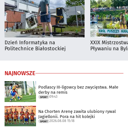
Dzień Informatyka na
XXIX Mistrzostw
Politechnice Białostockiej
Pływaniu na By
NAJNOWSZE
Podlascy III-ligowcy bez zwycięstwa. Małe
derby na remis
09:43
SPORT
Na Chorten Arenę zawita ulubiony rywal
Jagiellonii. Pora na hit kolejki
2026.08.08 15:18
SPORT