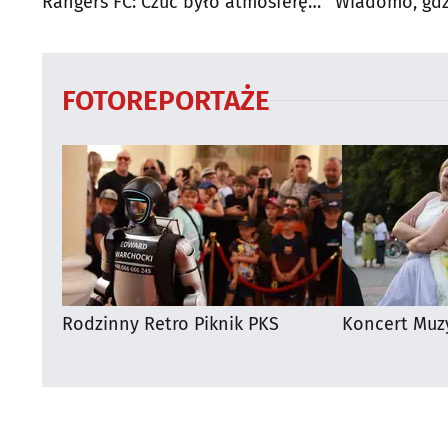
Rangers FC: Czuć było atmosferę
Wiadomo, gdzi
dużego meczu
otwarty
FOTOREPORTAŻE
Rodzinny Retro Piknik PKS
Koncert Muz