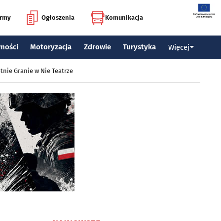
irmy
Ogłoszenia
Komunikacja
mości
Motoryzacja
Zdrowie
Turystyka
Więcej
tnie Granie w Nie Teatrze