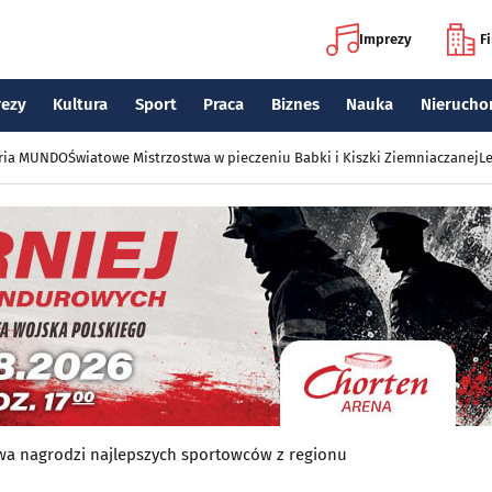
Imprezy
F
rezy
Kultura
Sport
Praca
Biznes
Nauka
Nierucho
eria MUNDO
Światowe Mistrzostwa w pieczeniu Babki i Kiszki Ziemniaczanej
Le
a nagrodzi najlepszych sportowców z regionu