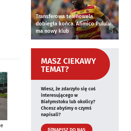
Transferowa telenowela
dobiegła końca. Afimico Pululu
ma nowy klub
MASZ CIEKAWY
TEMAT?
Wiesz, że zdarzyło się coś
interesującego w
Białymstoku lub okolicy?
Chcesz abyśmy o czymś
napisali?
ie
NAPISZ DO NAS