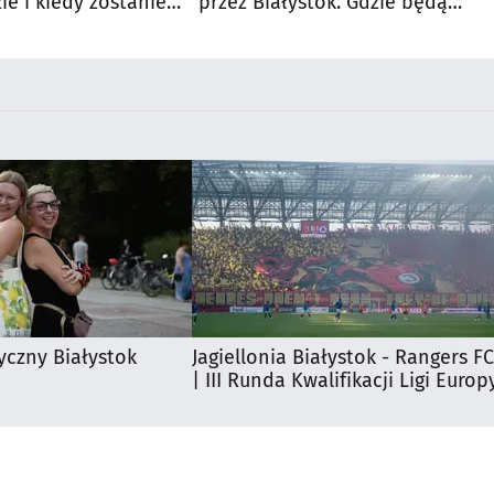
e i kiedy zostanie
przez Białystok. Gdzie będą
utrudnienia?
yczny Białystok
Jagiellonia Białystok - Rangers FC
| III Runda Kwalifikacji Ligi Europ