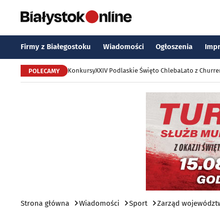
Firmy z Białegostoku
Wiadomości
Ogłoszenia
Imp
Konkursy
XXIV Podlaskie Święto Chleba
Lato z Churr
POLECAMY
Strona główna
Wiadomości
Sport
Zarząd województw