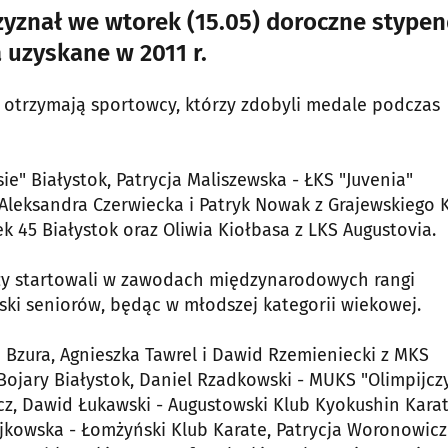
yznał we wtorek (15.05) doroczne stypen
uzyskane w 2011 r.
, otrzymają sportowcy, którzy zdobyli medale podczas
sie" Białystok, Patrycja Maliszewska - ŁKS "Juvenia"
 Aleksandra Czerwiecka i Patryk Nowak z Grajewskiego 
 45 Białystok oraz Oliwia Kiołbasa z LKS Augustovia.
rzy startowali w zawodach międzynarodowych rangi
ski seniorów, będąc w młodszej kategorii wiekowej.
 Bzura, Agnieszka Tawrel i Dawid Rzemieniecki z MKS
 Bojary Białystok, Daniel Rzadkowski - MUKS "Olimpijcz
z, Dawid Łukawski - Augustowski Klub Kyokushin Karat
Zajkowska - Łomżyński Klub Karate, Patrycja Woronowicz