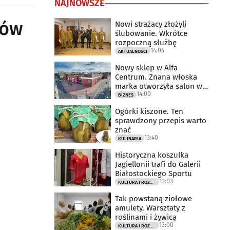
NAJNOWSZE
ców
Nowi strażacy złożyli
ślubowanie. Wkrótce
rozpoczną służbę
14:04
AKTUALNOŚCI
Nowy sklep w Alfa
Centrum. Znana włoska
marka otworzyła salon w
14:00
Białymstoku
BIZNES
Ogórki kiszone. Ten
sprawdzony przepis warto
znać
13:40
KULINARIA
Historyczna koszulka
Jagiellonii trafi do Galerii
Białostockiego Sportu
13:03
KULTURA I ROZRYWKA
Tak powstaną ziołowe
amulety. Warsztaty z
roślinami i żywicą
13:00
KULTURA I ROZRYWKA