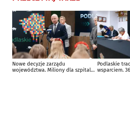
Nowe decyzje zarządu
Podlaskie tra
województwa. Miliony dla szpitala i
wsparciem. 36
nowy konkurs
otrzymało do