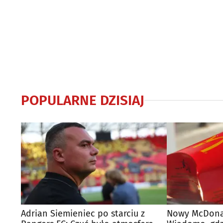
POPULARNE DZISIAJ
Adrian Siemieniec po starciu z
Nowy McDonal