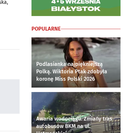
ska,
POPULARNE
Podlasianka najpiękniejszą
Polką. Wiktoria Ptak zdobyła
koronę Miss Polski 2026
Awaria wodociągu. Zmiany tras
autobusów BKM na ul.