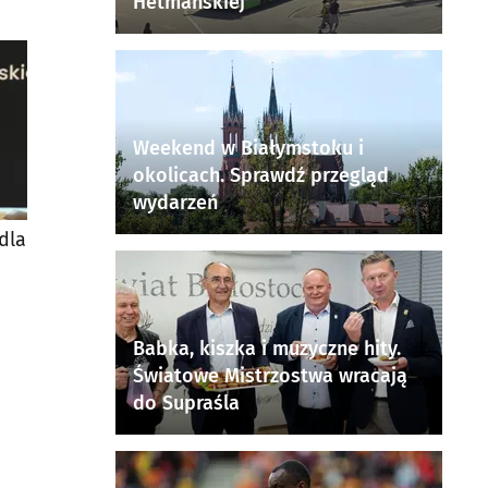
Hetmańskiej
Weekend w Białymstoku i
okolicach. Sprawdź przegląd
wydarzeń
dla
Babka, kiszka i muzyczne hity.
Światowe Mistrzostwa wracają
do Supraśla