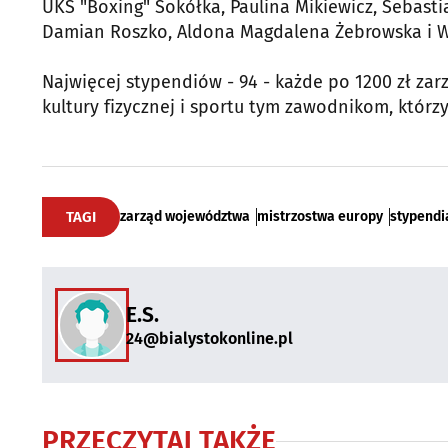
UKS "Boxing" Sokółka, Paulina Mikiewicz, Sebasti
Damian Roszko, Aldona Magdalena Żebrowska i Woj
Najwięcej stypendiów - 94 - każde po 1200 zł zar
kultury fizycznej i sportu tym zawodnikom, którzy
TAGI
zarząd województwa
mistrzostwa europy
stypendi
E.S.
24@bialystokonline.pl
PRZECZYTAJ TAKŻE