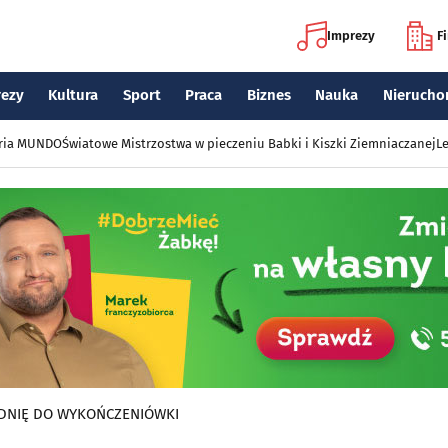
Imprezy
F
rezy
Kultura
Sport
Praca
Biznes
Nauka
Nierucho
eria MUNDO
Światowe Mistrzostwa w pieczeniu Babki i Kiszki Ziemniaczanej
Le
DNIĘ DO WYKOŃCZENIÓWKI