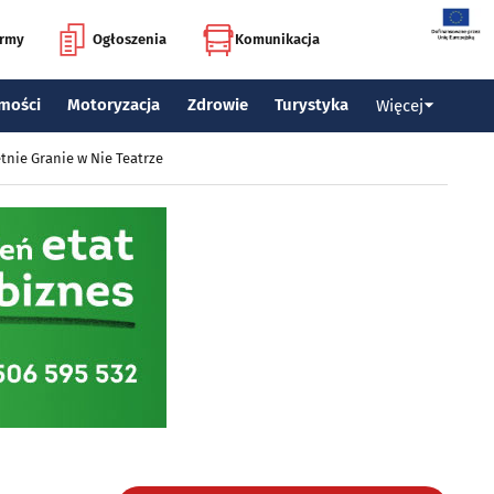
irmy
Ogłoszenia
Komunikacja
mości
Motoryzacja
Zdrowie
Turystyka
Więcej
tnie Granie w Nie Teatrze