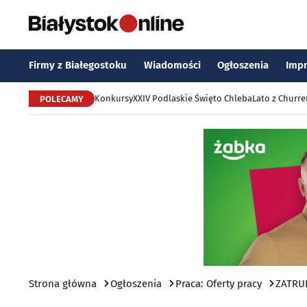
Firmy z Białegostoku
Wiadomości
Ogłoszenia
Imp
Konkursy
XXIV Podlaskie Święto Chleba
Lato z Churr
POLECAMY
Strona główna
Ogłoszenia
Praca: Oferty pracy
ZATRU