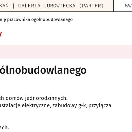
dnię pracownika ogólnobudowlanego
y
gólnobudowlanego
ych domów jednorodzinnych.
alacje elektryczne, zabudowy g-k, przyłącza,
ach.