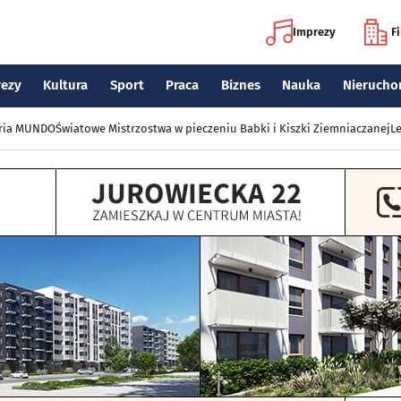
Imprezy
F
rezy
Kultura
Sport
Praca
Biznes
Nauka
Nierucho
eria MUNDO
Światowe Mistrzostwa w pieczeniu Babki i Kiszki Ziemniaczanej
Le