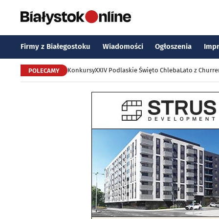
Firmy z Białegostoku
Wiadomości
Ogłoszenia
Imp
Konkursy
XXIV Podlaskie Święto Chleba
Lato z Churr
POLECAMY