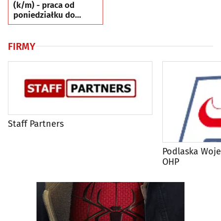
(k/m) - praca od
poniedziałku do
piątku
FIRMY
Staff Partners
Podlaska Woj
OHP