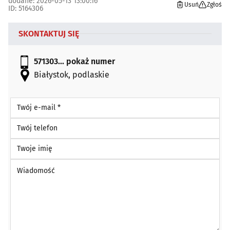
dodane: 2026-05-13 13:00:16
Usuń
Zgłoś
ID: 5164306
SKONTAKTUJ SIĘ
571303...
pokaż numer
Białystok, podlaskie
Twój e-mail *
Twój telefon
Twoje imię
Wiadomość *