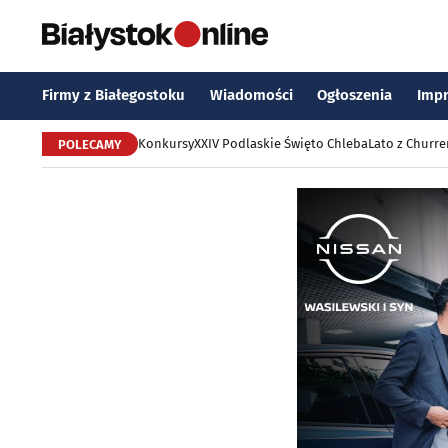
Firmy z Białegostoku
Wiadomości
Ogłoszenia
Imp
Konkursy
XXIV Podlaskie Święto Chleba
Lato z Churr
POLECAMY