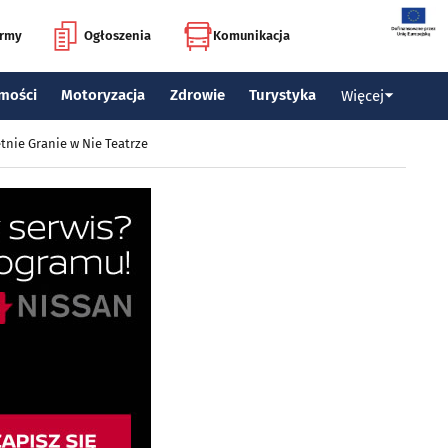
irmy
Ogłoszenia
Komunikacja
mości
Motoryzacja
Zdrowie
Turystyka
Więcej
tnie Granie w Nie Teatrze