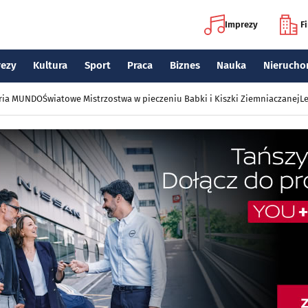
Imprezy
F
rezy
Kultura
Sport
Praca
Biznes
Nauka
Nierucho
eria MUNDO
Światowe Mistrzostwa w pieczeniu Babki i Kiszki Ziemniaczanej
Le