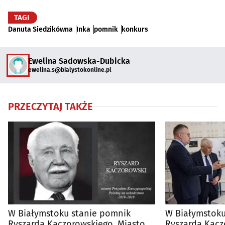
TAGI
Danuta Siedzikówna
Inka
pomnik
konkurs
Ewelina Sadowska-Dubicka
ewelina.s@bialystokonline.pl
PRZECZYTAJ TAKŻE
W Białymstoku stanie pomnik
W Białymstoku
Ryszarda Kaczorowskiego. Miasto
Ryszarda Kacz