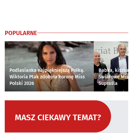
POPULARNE
Podlasianka najpiękniejszą Polką.
Babka, kiszka i
Wiktoria Ptak zdobyła koronę Miss
Światowe Mistr
Polski 2026
Supraśla
MASZ CIEKAWY TEMAT?