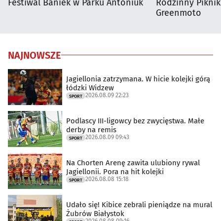
Festiwal Baniek w Parku Antoniuk
Rodzinny Pikni
Greenmoto
NAJNOWSZE
Jagiellonia zatrzymana. W hicie kolejki górą
łódzki Widzew
2026.08.09 22:23
SPORT
Podlascy III-ligowcy bez zwycięstwa. Małe
derby na remis
2026.08.09 09:43
SPORT
Na Chorten Arenę zawita ulubiony rywal
Jagiellonii. Pora na hit kolejki
2026.08.08 15:18
SPORT
Udało się! Kibice zebrali pieniądze na mural
Żubrów Białystok