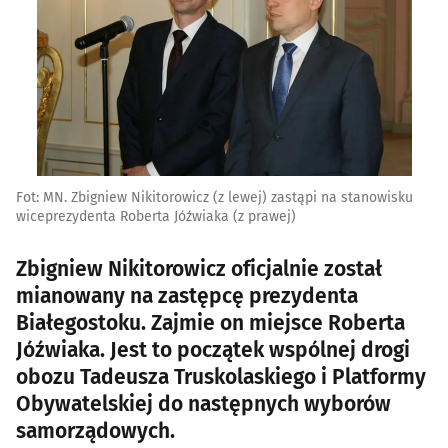
Fot: MN. Zbigniew Nikitorowicz (z lewej) zastąpi na stanowisku
wiceprezydenta Roberta Jóźwiaka (z prawej)
Zbigniew Nikitorowicz oficjalnie został
mianowany na zastępcę prezydenta
Białegostoku. Zajmie on miejsce Roberta
Jóźwiaka. Jest to początek wspólnej drogi
obozu Tadeusza Truskolaskiego i Platformy
Obywatelskiej do następnych wyborów
samorządowych.