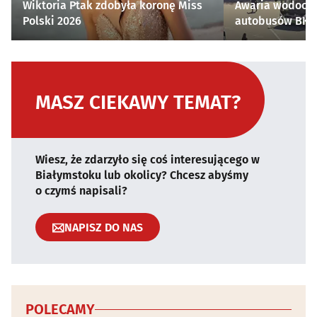
Wiktoria Ptak zdobyła koronę Miss
Awaria wodocią
Polski 2026
autobusów BKM 
MASZ CIEKAWY TEMAT?
Wiesz, że zdarzyło się coś interesującego w
Białymstoku lub okolicy? Chcesz abyśmy
o czymś napisali?
NAPISZ DO NAS
POLECAMY