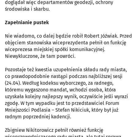
doglądał więc departamentów geodezji, ochrony
środowiska i skarbu.
Zapełnianie pustek
Nie wiadomo, co dalej będzie robił Robert Jóźwiak. Przed
objęciem stanowiska wiceprezydenta pełnił on funkcję
wiceprezesa miejskiej spółki komunikacyjnej.
Niewykluczone, że tam powróci.
Pozostaje też kwestia uzupełnienia składu rady miasta,
co prawdopodobnie nastąpi podczas najbliższej sesji
(24.04). Według kodeksu wyborczego, za radnego,
któremu wygaszono mandat, wchodzi osoba, która
uzyskała kolejny najlepszy wynik, oczywiście jeśli wyrazi
zgodę. W tym wypadku jest to przedstawiciel Forum
Mniejszości Podlasia – Stefan Nikiciuk, który był już
radnym poprzedniej kadencji.
Zbigniew Nikitorowicz pełnił również funkcję
wiceprzewodniczącego rady miasta, ale tutaj sprawa