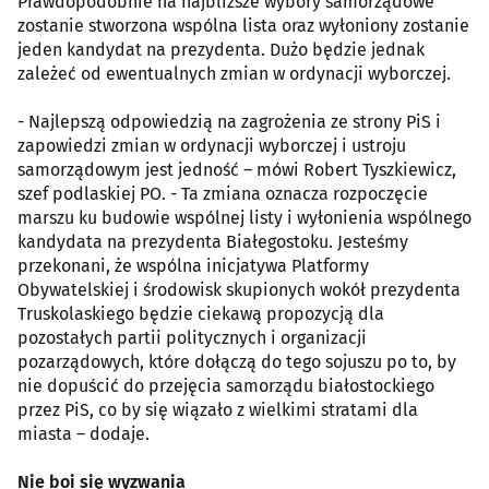
Prawdopodobnie na najbliższe wybory samorządowe
zostanie stworzona wspólna lista oraz wyłoniony zostanie
jeden kandydat na prezydenta. Dużo będzie jednak
zależeć od ewentualnych zmian w ordynacji wyborczej.
- Najlepszą odpowiedzią na zagrożenia ze strony PiS i
zapowiedzi zmian w ordynacji wyborczej i ustroju
samorządowym jest jedność – mówi Robert Tyszkiewicz,
szef podlaskiej PO. - Ta zmiana oznacza rozpoczęcie
marszu ku budowie wspólnej listy i wyłonienia wspólnego
kandydata na prezydenta Białegostoku. Jesteśmy
przekonani, że wspólna inicjatywa Platformy
Obywatelskiej i środowisk skupionych wokół prezydenta
Truskolaskiego będzie ciekawą propozycją dla
pozostałych partii politycznych i organizacji
pozarządowych, które dołączą do tego sojuszu po to, by
nie dopuścić do przejęcia samorządu białostockiego
przez PiS, co by się wiązało z wielkimi stratami dla
miasta – dodaje.
Nie boi się wyzwania