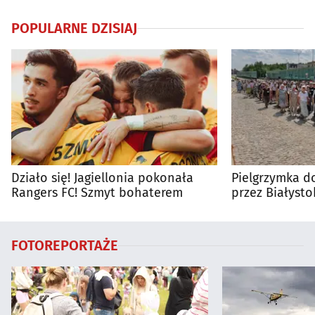
POPULARNE DZISIAJ
Działo się! Jagiellonia pokonała
Pielgrzymka do
Rangers FC! Szmyt bohaterem
przez Białysto
utrudnienia?
FOTOREPORTAŻE