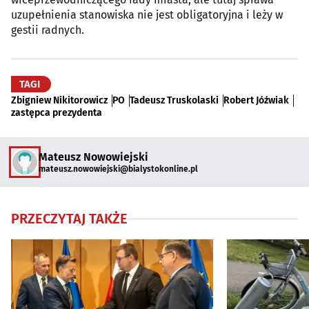
uzupełnienia stanowiska nie jest obligatoryjna i leży w
gestii radnych.
TAGI
Zbigniew Nikitorowicz
PO
Tadeusz Truskolaski
Robert Jóźwiak
zastępca prezydenta
Mateusz Nowowiejski
mateusz.nowowiejski@bialystokonline.pl
PRZECZYTAJ TAKŻE