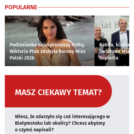
POPULARNE
Podlasianka najpiękniejszą Polką.
Babka, kiszka i
Wiktoria Ptak zdobyła koronę Miss
Światowe Mistr
Polski 2026
Supraśla
MASZ CIEKAWY TEMAT?
Wiesz, że zdarzyło się coś interesującego w
Białymstoku lub okolicy? Chcesz abyśmy
o czymś napisali?