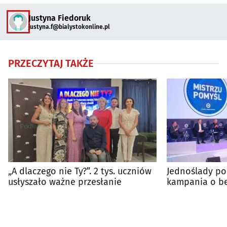
Justyna Fiedoruk
justyna.f@bialystokonline.pl
PRZECZYTAJ TAKŻE
„A dlaczego nie Ty?”. 2 tys. uczniów
Jednoślady po
usłyszało ważne przesłanie
kampania o be
drogach