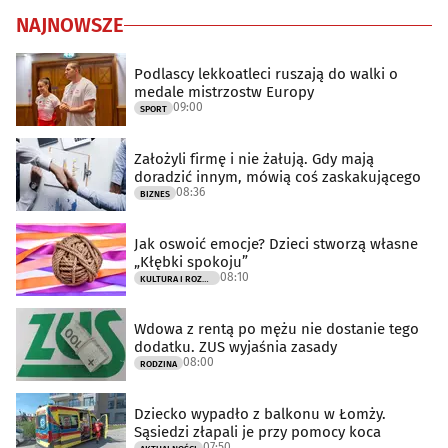
NAJNOWSZE
Podlascy lekkoatleci ruszają do walki o
medale mistrzostw Europy
09:00
SPORT
Założyli firmę i nie żałują. Gdy mają
doradzić innym, mówią coś zaskakującego
08:36
BIZNES
Jak oswoić emocje? Dzieci stworzą własne
„Kłębki spokoju”
08:10
KULTURA I ROZRYWKA
Wdowa z rentą po mężu nie dostanie tego
dodatku. ZUS wyjaśnia zasady
08:00
RODZINA
Dziecko wypadło z balkonu w Łomży.
Sąsiedzi złapali je przy pomocy koca
07:50