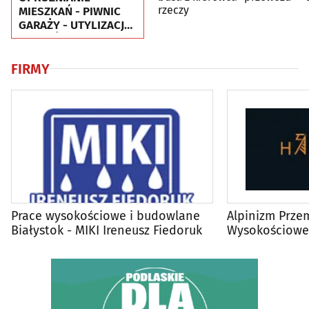
rzeczy
MIESZKAŃ - PIWNIC
GARAŻY - UTYLIZACJA
- WYWÓZ MEBLI RTV
AGD
FIRMY
Prace wysokościowe i budowlane
Alpinizm Prze
Białystok - MIKI Ireneusz Fiedoruk
Wysokościowe