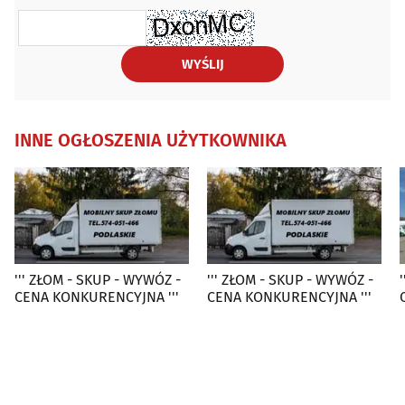
WYŚLIJ
INNE OGŁOSZENIA UŻYTKOWNIKA
''' ZŁOM - SKUP - WYWÓZ -
''' ZŁOM - SKUP - WYWÓZ -
CENA KONKURENCYJNA '''
CENA KONKURENCYJNA '''