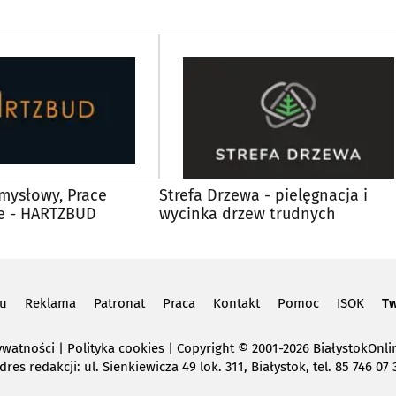
mysłowy, Prace
Strefa Drzewa - pielęgnacja i
e - HARTZBUD
wycinka drzew trudnych
lu
Reklama
Patronat
Praca
Kontakt
Pomoc
ISOK
Tw
ywatności
|
Polityka cookies
Copyright
© 2001-2026 BiałystokOnlin
dres redakcji: ul. Sienkiewicza 49 lok. 311, Białystok, tel. 85 746 07 