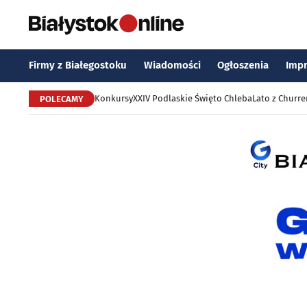
Firmy z Białegostoku
Wiadomości
Ogłoszenia
Imp
Konkursy
XXIV Podlaskie Święto Chleba
Lato z Churr
POLECAMY