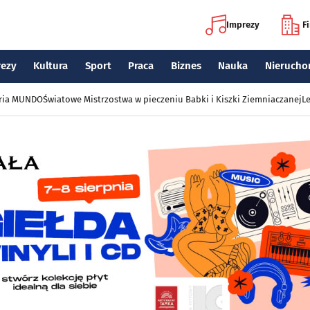
Imprezy
F
rezy
Kultura
Sport
Praca
Biznes
Nauka
Nierucho
eria MUNDO
Światowe Mistrzostwa w pieczeniu Babki i Kiszki Ziemniaczanej
Le