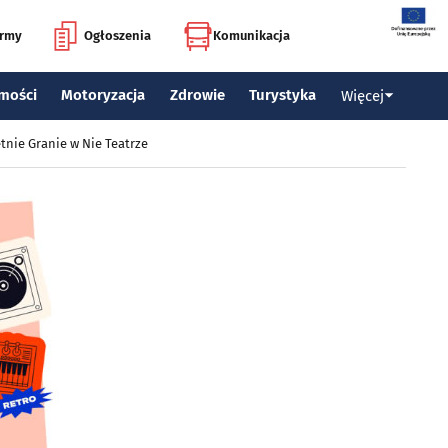
irmy
Ogłoszenia
Komunikacja
mości
Motoryzacja
Zdrowie
Turystyka
Więcej
tnie Granie w Nie Teatrze