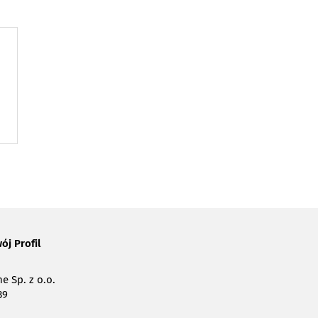
ój Profil
e Sp. z o.o.
39