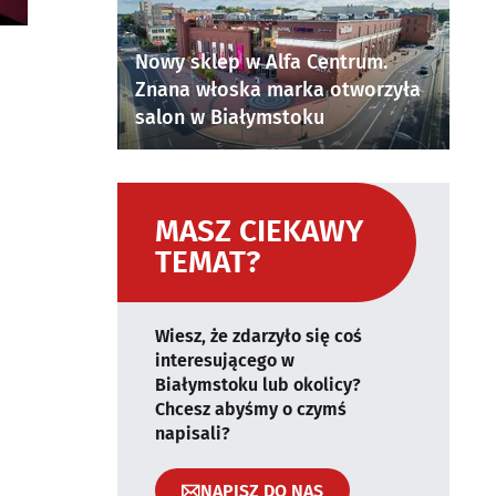
Nowy sklep w Alfa Centrum.
Znana włoska marka otworzyła
salon w Białymstoku
MASZ CIEKAWY
TEMAT?
Wiesz, że zdarzyło się coś
interesującego w
Białymstoku lub okolicy?
Chcesz abyśmy o czymś
napisali?
NAPISZ DO NAS