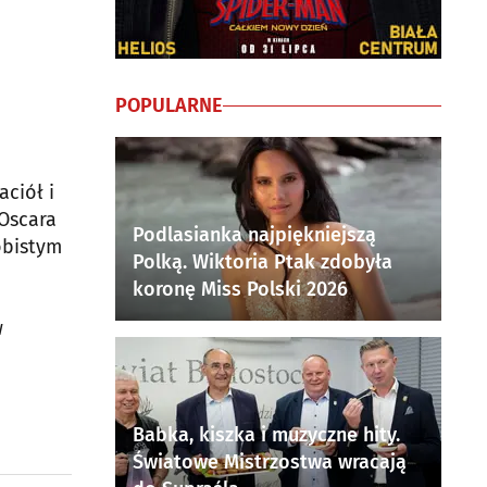
POPULARNE
aciół i
Oscara
Podlasianka najpiękniejszą
obistym
Polką. Wiktoria Ptak zdobyła
koronę Miss Polski 2026
w
Babka, kiszka i muzyczne hity.
Światowe Mistrzostwa wracają