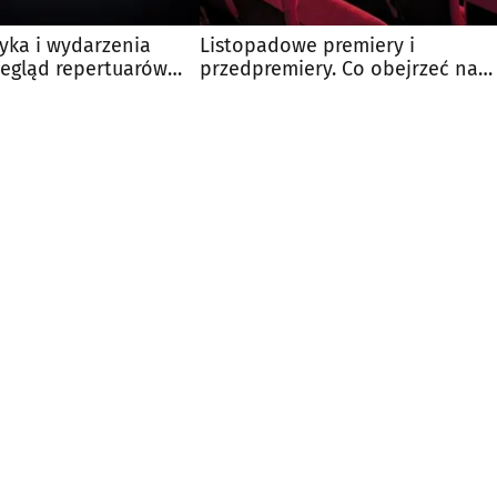
syka i wydarzenia
Listopadowe premiery i
zegląd repertuarów
przedpremiery. Co obejrzeć na
 kin
dużym ekranie?