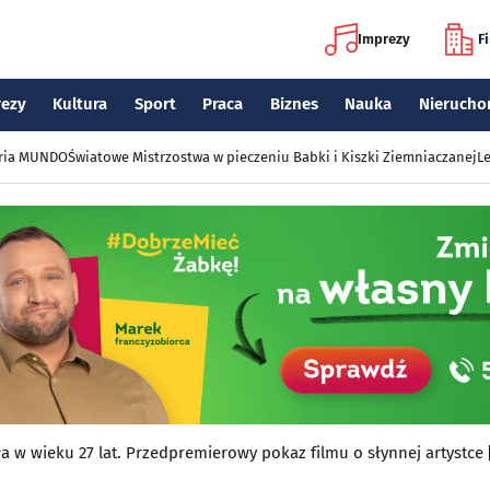
Imprezy
F
rezy
Kultura
Sport
Praca
Biznes
Nauka
Nierucho
eria MUNDO
Światowe Mistrzostwa w pieczeniu Babki i Kiszki Ziemniaczanej
Le
a w wieku 27 lat. Przedpremierowy pokaz filmu o słynnej artystce