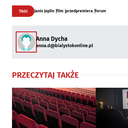
TAGI
Janis Joplin
film
przedpremiera
forum
Anna Dycha
anna.d@bialystokonline.pl
PRZECZYTAJ TAKŻE