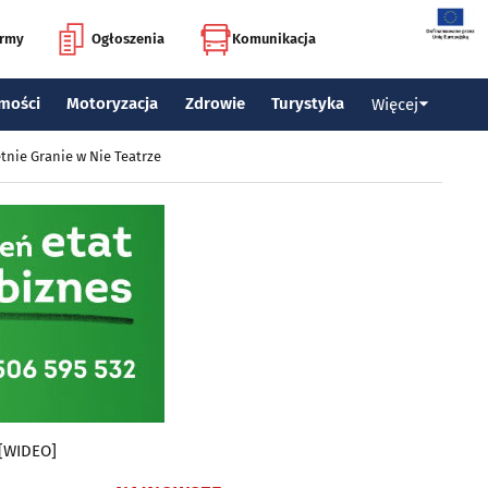
irmy
Ogłoszenia
Komunikacja
mości
Motoryzacja
Zdrowie
Turystyka
Więcej
tnie Granie w Nie Teatrze
 [WIDEO]