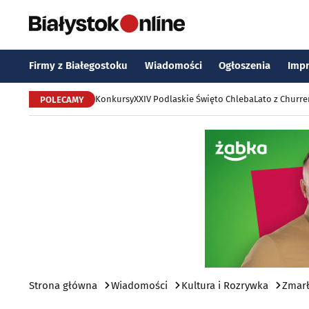
Firmy z Białegostoku
Wiadomości
Ogłoszenia
Imp
Konkursy
XXIV Podlaskie Święto Chleba
Lato z Churr
POLECAMY
Strona główna
Wiadomości
Kultura i Rozrywka
Zmarł