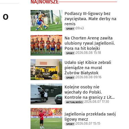
NAJNOWSZE
 o
Podlascy III-ligowcy bez
zwycięstwa. Małe derby na
remis
09:43
SPORT
Na Chorten Arenę zawita
ulubiony rywal Jagiellonii.
Pora na hit kolejki
2026.08.08 15:18
SPORT
Udało się! Kibice zebrali
pieniądze na mural
Żubrów Białystok
2026.08.08 09:16
SPORT
Kolejne osoby nie
wjechały do Polski.
Kontrole na granicy z Litwą
2026.08.07 17:30
trwają
AKTUALNOŚCI
Jagiellonia przekłada swój
ligowy mecz
2026.08.07 15:15
SPORT