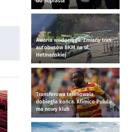
do Supraśla
Awaria wodociągu. Zmiany tras
autobusów BKM na ul.
Hetmańskiej
Transferowa telenowela
dobiegła końca. Afimico Pululu
ma nowy klub