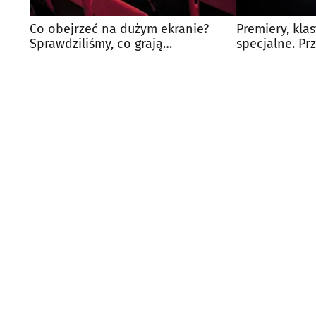
Co obejrzeć na dużym ekranie?
Premiery, kla
Sprawdziliśmy, co grają
specjalne. Pr
białostockie kina
białostockich