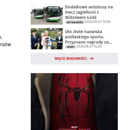
Dodatkowe autobusy na
mecz Jagiellonii z
Widzewem Łódź
2026.08.07 15:00
AKTUALNOŚCI
Oto złote nazwiska
.
podlaskiego sportu.
Przyznano nagrody za
ansów
2026.08.07 14:30
2025 rok
SPORT
WIĘCEJ WIADOMOŚCI