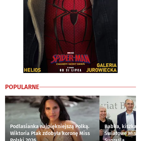
POPULARNE
Podlasianka najpiękniejszą Polką.
Babka, kiszka i
Wiktoria Ptak zdobyła koronę Miss
Światowe Mistr
Polski 2026
Supraśla