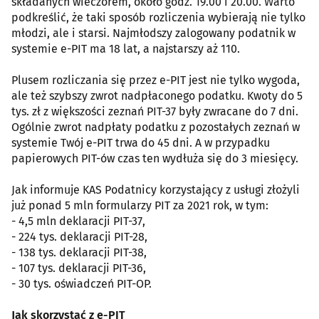
składanych wieczorem, około godz. 19.00 i 20.00. Warto
podkreślić, że taki sposób rozliczenia wybierają nie tylko
młodzi, ale i starsi. Najmłodszy zalogowany podatnik w
systemie e-PIT ma 18 lat, a najstarszy aż 110.
Plusem rozliczania się przez e-PIT jest nie tylko wygoda,
ale też szybszy zwrot nadpłaconego podatku. Kwoty do 5
tys. zł z większości zeznań PIT-37 były zwracane do 7 dni.
Ogólnie zwrot nadpłaty podatku z pozostałych zeznań w
systemie Twój e-PIT trwa do 45 dni. A w przypadku
papierowych PIT-ów czas ten wydłuża się do 3 miesięcy.
Jak informuje KAS Podatnicy korzystający z usługi złożyli
już ponad 5 mln formularzy PIT za 2021 rok, w tym:
- 4,5 mln deklaracji PIT-37,
- 224 tys. deklaracji PIT-28,
- 138 tys. deklaracji PIT-38,
- 107 tys. deklaracji PIT-36,
- 30 tys. oświadczeń PIT-OP.
Jak skorzystać z e-PIT