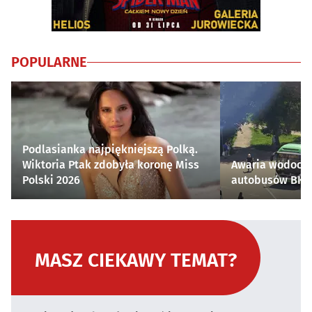
POPULARNE
Podlasianka najpiękniejszą Polką.
Wiktoria Ptak zdobyła koronę Miss
Awaria wodocią
Polski 2026
autobusów BKM 
MASZ CIEKAWY TEMAT?