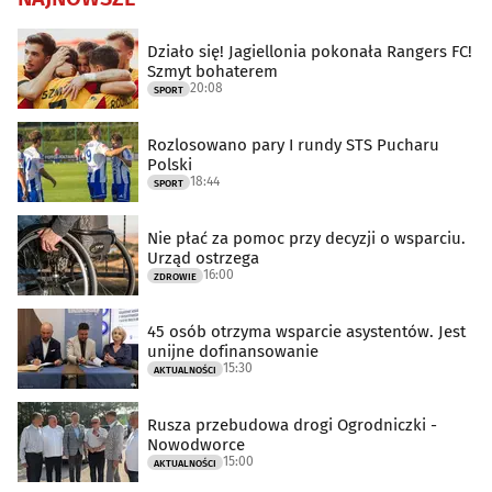
Działo się! Jagiellonia pokonała Rangers FC!
Szmyt bohaterem
20:08
SPORT
Rozlosowano pary I rundy STS Pucharu
Polski
18:44
SPORT
Nie płać za pomoc przy decyzji o wsparciu.
Urząd ostrzega
16:00
ZDROWIE
45 osób otrzyma wsparcie asystentów. Jest
unijne dofinansowanie
15:30
AKTUALNOŚCI
Rusza przebudowa drogi Ogrodniczki -
Nowodworce
15:00
AKTUALNOŚCI