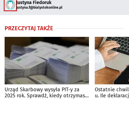
Justyna Fiedoruk
justyna.f@bialystokonline.pl
PRZECZYTAJ TAKŻE
Urząd Skarbowy wysyła PIT-y za
Ostatnie chwil
2025 rok. Sprawdź, kiedy otrzymasz
u. Ile deklarac
deklaracje
Podlaskiem?