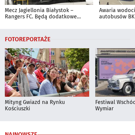
Mecz Jagiellonia Białystok –
Awaria wodoci
Rangers FC. Będą dodatkowe
autobusów BKM
autobusy dla kibiców
FOTOREPORTAŻE
Mityng Gwiazd na Rynku
Festiwal Wschód
Kościuszki
Wymiar
NAJNOWSZE