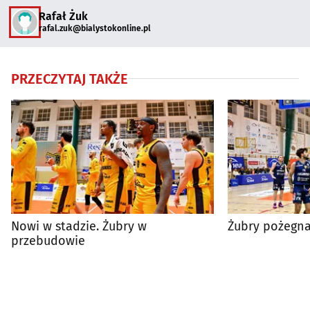
Rafał Żuk
rafal.zuk@bialystokonline.pl
PRZECZYTAJ TAKŻE
Nowi w stadzie. Żubry w
Żubry pożegnały
przebudowie