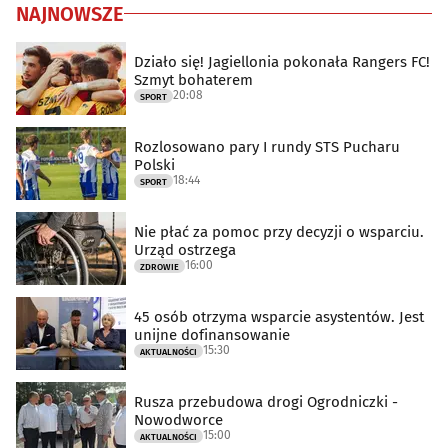
NAJNOWSZE
Działo się! Jagiellonia pokonała Rangers FC!
Szmyt bohaterem
20:08
SPORT
Rozlosowano pary I rundy STS Pucharu
Polski
18:44
SPORT
Nie płać za pomoc przy decyzji o wsparciu.
Urząd ostrzega
16:00
ZDROWIE
45 osób otrzyma wsparcie asystentów. Jest
unijne dofinansowanie
15:30
AKTUALNOŚCI
Rusza przebudowa drogi Ogrodniczki -
Nowodworce
15:00
AKTUALNOŚCI