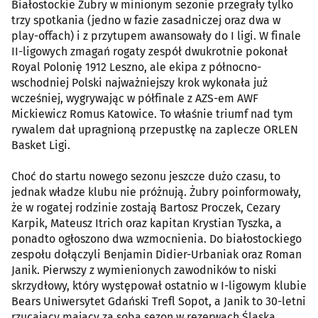
Białostockie Żubry w minionym sezonie przegrały tylko
trzy spotkania (jedno w fazie zasadniczej oraz dwa w
play-offach) i z przytupem awansowały do I ligi. W finale
II-ligowych zmagań rogaty zespół dwukrotnie pokonał
Royal Polonię 1912 Leszno, ale ekipa z północno-
wschodniej Polski najważniejszy krok wykonała już
wcześniej, wygrywając w półfinale z AZS-em AWF
Mickiewicz Romus Katowice. To właśnie triumf nad tym
rywalem dał upragnioną przepustkę na zaplecze ORLEN
Basket Ligi.
Choć do startu nowego sezonu jeszcze dużo czasu, to
jednak władze klubu nie próżnują. Żubry poinformowały,
że w rogatej rodzinie zostają Bartosz Proczek, Cezary
Karpik, Mateusz Itrich oraz kapitan Krystian Tyszka, a
ponadto ogłoszono dwa wzmocnienia. Do białostockiego
zespołu dołączyli Benjamin Didier-Urbaniak oraz Roman
Janik. Pierwszy z wymienionych zawodników to niski
skrzydłowy, który występował ostatnio w I-ligowym klubie
Bears Uniwersytet Gdański Trefl Sopot, a Janik to 30-letni
rzucający mający za sobą sezon w rezerwach Śląska