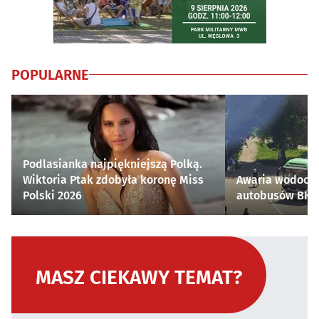
POPULARNE
Podlasianka najpiękniejszą Polką.
Wiktoria Ptak zdobyła koronę Miss
Awaria wodocią
Polski 2026
autobusów BKM 
MASZ CIEKAWY TEMAT?