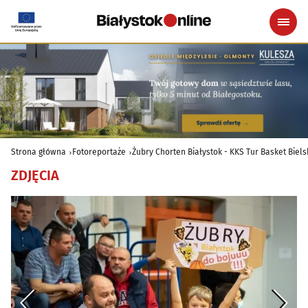
Strona główna
Fotoreportaże
Żubry Chorten Białystok - KKS Tur Basket Biels
ZDJĘCIA