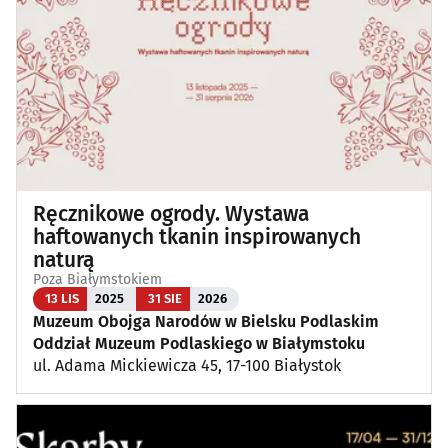
Koncerty
(87)
Koncerty muzyki poważnej
(1)
Kino, teatr
(111)
Wernisaże, wydarzenia artystyczne
(3)
Ręcznikowe ogrody. Wystawa
Wystawy
(24)
haftowanych tkanin inspirowanych
naturą
Wydarzenia sportowe i rekreacyjne
(23)
Poza Białymstokiem
13 LIS
2025
31 SIE
2026
Muzeum Obojga Narodów w Bielsku Podlaskim
Plenerowe, festyny
(11)
Oddział Muzeum Podlaskiego w Białymstoku
ul. Adama Mickiewicza 45, 17-100 Białystok
Dla dzieci
(3)
Targi, konferencje
(8)