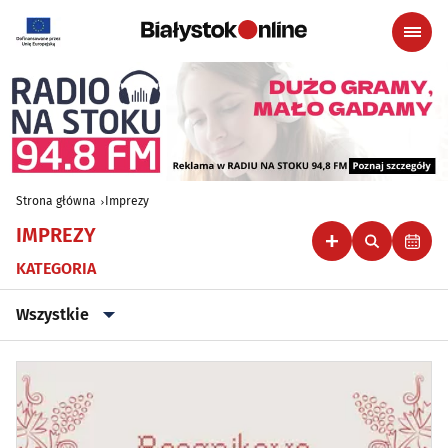
Strona główna
Imprezy
IMPREZY
KATEGORIA
Wszystkie
Wszystkie
Klubowe, taneczne, granie do piwa
(44)