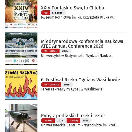
XXIV Podlaskie Święto Chleba
09
SIE 2026
Muzeum Rolnictwa im. ks. Krzysztofa Kluka w
Ciechanowcu
Międzynarodowa konferencja naukowa
ATEE Annual Conference 2026
25 - 28 SIE
2026
Uniwersytet w Białymstoku. Wydział Nauk o
Edukacji
6. Festiwal Rzeka Ognia w Wasilkowie
04 - 05 WRZ
2026
Teren rekreacyjny Cypel w Wasilkowie
Ryby z podlaskich rzek i jezior
20 MAJ
2026
31 MAJ
2027
Uniwersyteckie Centrum Przyrodnicze im. Prof.
Andrzeja Myrchy