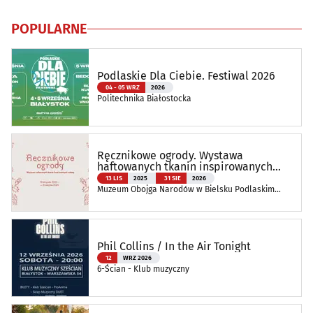
POPULARNE
Podlaskie Dla Ciebie. Festiwal 2026
04 - 05 WRZ
2026
Politechnika Białostocka
Ręcznikowe ogrody. Wystawa
haftowanych tkanin inspirowanych
naturą
13 LIS
2025
31 SIE
2026
Muzeum Obojga Narodów w Bielsku Podlaskim
Oddział Muzeum Podlaskiego w Białymstoku
Phil Collins / In the Air Tonight
12
WRZ 2026
6-Ścian - Klub muzyczny