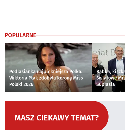
POPULARNE
Podlasianka najpiękniejszą Polką.
Babka, kiszka i
Wiktoria Ptak zdobyła koronę Miss
Światowe Mistr
Polski 2026
Supraśla
MASZ CIEKAWY TEMAT?