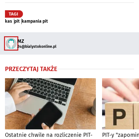
TAGI
kas
pit
kampania pit
MZ
24@bialystokonline.pl
PRZECZYTAJ TAKŻE
Ostatnie chwile na rozliczenie PIT-
PIT-y "zapomin