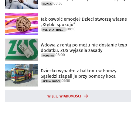
08:36
BIZNES
Jak oswoić emocje? Dzieci stworzą własne
„Kłębki spokoju”
08:10
KULTURA I ROZRYWKA
Wdowa z rentą po mężu nie dostanie tego
dodatku. ZUS wyjaśnia zasady
08:00
RODZINA
Dziecko wypadło z balkonu w Łomży.
Sąsiedzi złapali je przy pomocy koca
07:50
AKTUALNOŚCI
WIĘCEJ WIADOMOŚCI