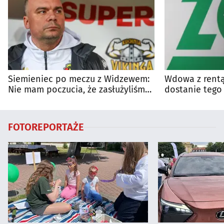
Siemieniec po meczu z Widzewem:
Wdowa z rentą
Nie mam poczucia, że zasłużyliśmy
dostanie tego
na porażkę
wyjaśnia zasa
FOTOREPORTAŻE