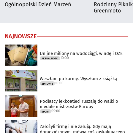
Ogólnopolski Dzień Marzeń
Rodzinny Pikni
Greenmoto
NAJNOWSZE
Unijne miliony na wodociągi, windę i OZE
10:00
AKTUALNOŚCI
Weszłam po karmę. Wyszłam z książką
10:00
ZDROWIE
Podlascy lekkoatleci ruszają do walki o
medale mistrzostw Europy
09:00
SPORT
Założyli firmę i nie żałują. Gdy mają
doradzić innym, mówią coś zaskakującego