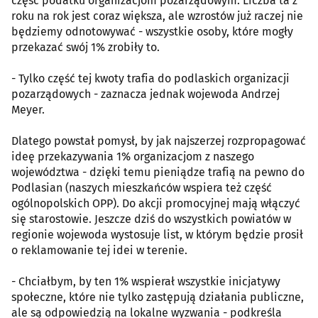
część podatku organizacjom pozarządowym. Liczba ta z
roku na rok jest coraz większa, ale wzrostów już raczej nie
będziemy odnotowywać - wszystkie osoby, które mogły
przekazać swój 1% zrobiły to.
- Tylko część tej kwoty trafia do podlaskich organizacji
pozarządowych - zaznacza jednak wojewoda Andrzej
Meyer.
Dlatego powstał pomysł, by jak najszerzej rozpropagować
ideę przekazywania 1% organizacjom z naszego
województwa - dzięki temu pieniądze trafią na pewno do
Podlasian (naszych mieszkańców wspiera też część
ogólnopolskich OPP). Do akcji promocyjnej mają włączyć
się starostowie. Jeszcze dziś do wszystkich powiatów w
regionie wojewoda wystosuje list, w którym będzie prosił
o reklamowanie tej idei w terenie.
- Chciałbym, by ten 1% wspierał wszystkie inicjatywy
społeczne, które nie tylko zastępują działania publiczne,
ale są odpowiedzią na lokalne wyzwania - podkreśla