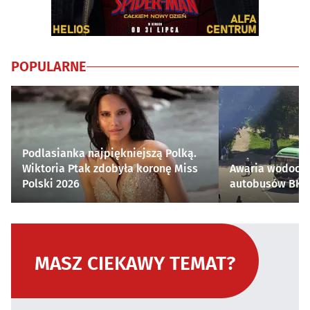
POPULARNE
Podlasianka najpiękniejszą Polką.
Wiktoria Ptak zdobyła koronę Miss
Awaria wodocią
Polski 2026
autobusów BKM 
MASZ CIEKAWY TEMAT?