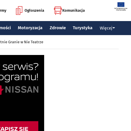
irmy
Ogłoszenia
Komunikacja
mości
Motoryzacja
Zdrowie
Turystyka
Więcej
tnie Granie w Nie Teatrze