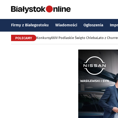
Firmy z Białegostoku
Wiadomości
Ogłoszenia
Imp
Konkursy
XXIV Podlaskie Święto Chleba
Lato z Churr
POLECAMY