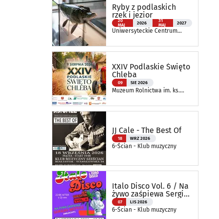
Ryby z podlaskich
rzek i jezior
20
31
2026
2027
MAJ
MAJ
Uniwersyteckie Centrum
Przyrodnicze im. Prof.
Andrzeja Myrchy
XXIV Podlaskie Święto
Chleba
09
SIE 2026
Muzeum Rolnictwa im. ks.
Krzysztofa Kluka w
Ciechanowcu
JJ Cale - The Best Of
18
WRZ 2026
6-Ścian - Klub muzyczny
Italo Disco Vol. 6 / Na
żywo zaśpiewa Sergio
Bettas
07
LIS 2026
6-Ścian - Klub muzyczny