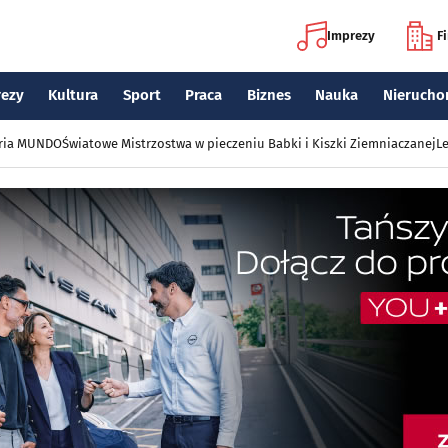
Imprezy
F
rezy
Kultura
Sport
Praca
Biznes
Nauka
Nierucho
eria MUNDO
Światowe Mistrzostwa w pieczeniu Babki i Kiszki Ziemniaczanej
Le