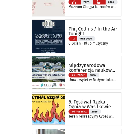
tkanin inspirowanych
13
31
2025
2026
LIS
SIE
naturą
Muzeum Obojga Narodów w
Bielsku Podlaskim Oddział
Muzeum Podlaskiego w
Białymstoku
Phil Collins / In the Air
Tonight
12
WRZ 2026
6-Ścian - Klub muzyczny
Międzynarodowa
konferencja naukowa
ATEE Annual
25 - 28 SIE
2026
Conference 2026
Uniwersytet w Białymstoku.
Wydział Nauk o Edukacji
6. Festiwal Rzeka
Ognia w Wasilkowie
04 - 05 WRZ
2026
Teren rekreacyjny Cypel w
Wasilkowie