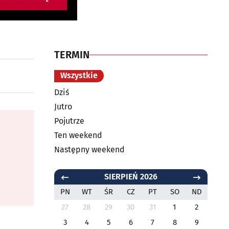
TERMIN
Wszystkie
Dziś
Jutro
Pojutrze
Ten weekend
Następny weekend
SIERPIEŃ 2026
PN
WT
ŚR
CZ
PT
SO
ND
27
28
29
30
31
1
2
3
4
5
6
7
8
9