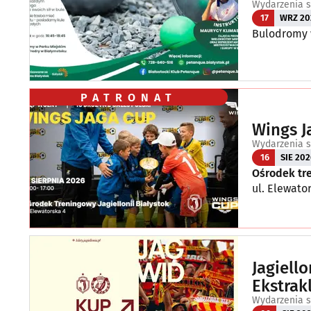
Wydarzenia s
17
WRZ 20
Bulodromy w
PATRONAT
Wings J
Wydarzenia s
16
SIE 202
Ośrodek tre
ul. Elewato
Jagiell
Ekstrak
Wydarzenia s