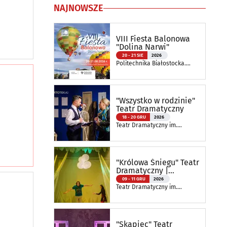
NAJNOWSZE
VIII Fiesta Balonowa
"Dolina Narwi"
20 - 21 SIE
2026
Politechnika Białostocka.
Wydział Elektryczny
"Wszystko w rodzinie"
Teatr Dramatyczny
18 - 20 GRU
2026
Teatr Dramatyczny im.
Aleksandra Węgierki
"Królowa Śniegu" Teatr
Dramatyczny |
Spektakl Szkolny
09 - 11 GRU
2026
Teatr Dramatyczny im.
Aleksandra Węgierki
"Skąpiec" Teatr