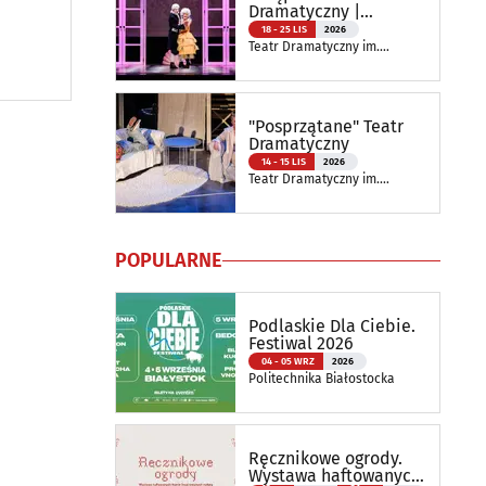
Dramatyczny |
Spektakl Szkolny
18 - 25 LIS
2026
Teatr Dramatyczny im.
Aleksandra Węgierki
"Posprzątane" Teatr
Dramatyczny
14 - 15 LIS
2026
Teatr Dramatyczny im.
Aleksandra Węgierki
POPULARNE
Podlaskie Dla Ciebie.
Festiwal 2026
04 - 05 WRZ
2026
Politechnika Białostocka
Ręcznikowe ogrody.
Wystawa haftowanych