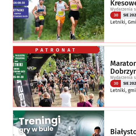
Kresowe
Wydarzenia s
30
SIE 20
Letniki, G
PATRONAT
Maraton
Dobrzy
Wydarzenia s
30
SIE 20
Letniki, gm
Białyst