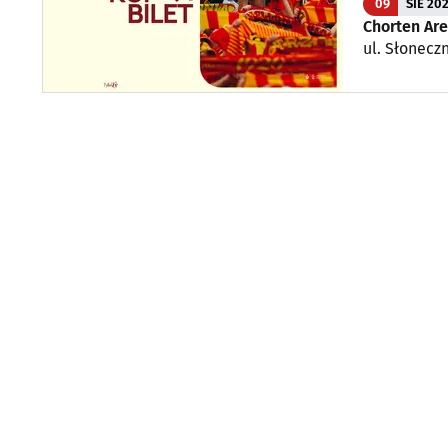
09
SIE 20
Chorten Ar
ul. Słoneczn