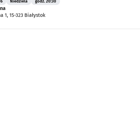
26
Niedziela
godz. 20:30
ena
a 1, 15-323 Białystok