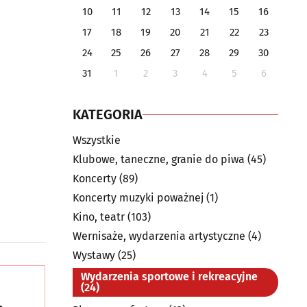
10
11
12
13
14
15
16
17
18
19
20
21
22
23
24
25
26
27
28
29
30
31
1
2
3
4
5
6
KATEGORIA
Wszystkie
Klubowe, taneczne, granie do piwa
(45)
Koncerty
(89)
Koncerty muzyki poważnej
(1)
Kino, teatr
(103)
Wernisaże, wydarzenia artystyczne
(4)
Wystawy
(25)
Wydarzenia sportowe i rekreacyjne
(24)