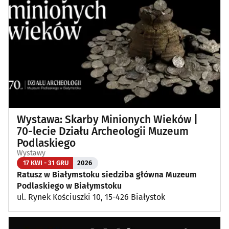
Koncerty
(87)
Koncerty muzyki poważnej
(1)
Kino, teatr
(111)
Wernisaże, wydarzenia artystyczne
(3)
Wystawa: Skarby Minionych Wieków |
Wystawy
(24)
70-lecie Działu Archeologii Muzeum
Podlaskiego
Wydarzenia sportowe i rekreacyjne
(23)
Wystawy
17 KWI - 31 GRU
2026
Ratusz w Białymstoku siedziba główna Muzeum
Plenerowe, festyny
(11)
Podlaskiego w Białymstoku
ul. Rynek Kościuszki 10, 15-426 Białystok
Dla dzieci
(3)
Targi, konferencje
(8)