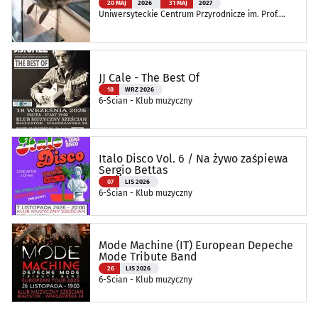
20 MAJ
2026
31 MAJ
2027
Uniwersyteckie Centrum Przyrodnicze im. Prof.
Andrzeja Myrchy
JJ Cale - The Best Of
18
WRZ 2026
6-Ścian - Klub muzyczny
Italo Disco Vol. 6 / Na żywo zaśpiewa
Sergio Bettas
07
LIS 2026
6-Ścian - Klub muzyczny
Mode Machine (IT) European Depeche
Mode Tribute Band
26
LIS 2026
6-Ścian - Klub muzyczny