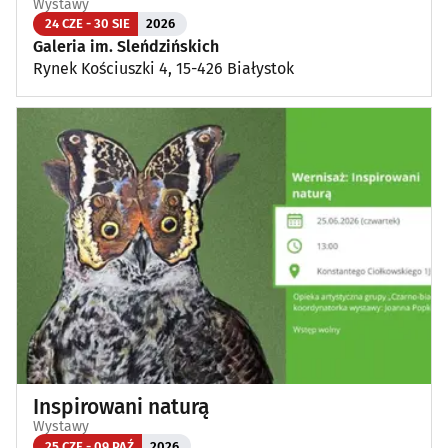
Wystawy
24 CZE - 30 SIE
2026
Galeria im. Sleńdzińskich
Rynek Kościuszki 4, 15-426 Białystok
Inspirowani naturą
Wystawy
25 CZE - 09 PAŹ
2026