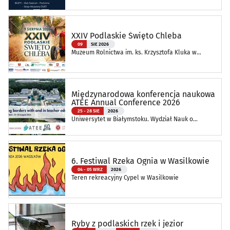
XXIV Podlaskie Święto Chleba
09
SIE 2026
Muzeum Rolnictwa im. ks. Krzysztofa Kluka w
Ciechanowcu
Międzynarodowa konferencja naukowa
ATEE Annual Conference 2026
25 - 28 SIE
2026
Uniwersytet w Białymstoku. Wydział Nauk o
Edukacji
6. Festiwal Rzeka Ognia w Wasilkowie
04 - 05 WRZ
2026
Teren rekreacyjny Cypel w Wasilkowie
Ryby z podlaskich rzek i jezior