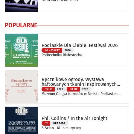
Białostocki Teatr Lalek
POPULARNE
Podlaskie Dla Ciebie. Festiwal 2026
04 - 05 WRZ
2026
Politechnika Białostocka
Ręcznikowe ogrody. Wystawa
haftowanych tkanin inspirowanych
naturą
13 LIS
2025
31 SIE
2026
Muzeum Obojga Narodów w Bielsku Podlaskim
Oddział Muzeum Podlaskiego w Białymstoku
Phil Collins / In the Air Tonight
12
WRZ 2026
6-Ścian - Klub muzyczny