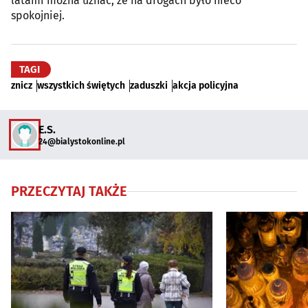
latami można uznać, że na drogach było nieco
spokojniej.
TAGI
znicz
wszystkich świętych
zaduszki
akcja policyjna
E.S.
24@bialystokonline.pl
PRZECZYTAJ TAKŻE