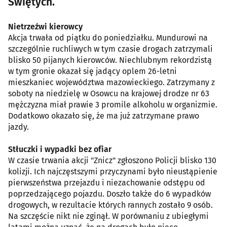
Świętych.
Nietrzeźwi kierowcy
Akcja trwała od piątku do poniedziałku. Mundurowi na
szczególnie ruchliwych w tym czasie drogach zatrzymali
blisko 50 pijanych kierowców. Niechlubnym rekordzistą
w tym gronie okazał się jadący oplem 26-letni
mieszkaniec województwa mazowieckiego. Zatrzymany z
soboty na niedzielę w Osowcu na krajowej drodze nr 63
mężczyzna miał prawie 3 promile alkoholu w organizmie.
Dodatkowo okazało się, że ma już zatrzymane prawo
jazdy.
Stłuczki i wypadki bez ofiar
W czasie trwania akcji "Znicz" zgłoszono Policji blisko 130
kolizji. Ich najczęstszymi przyczynami było nieustąpienie
pierwszeństwa przejazdu i niezachowanie odstępu od
poprzedzającego pojazdu. Doszło także do 6 wypadków
drogowych, w rezultacie których rannych zostało 9 osób.
Na szczęście nikt nie zginął. W porównaniu z ubiegłymi