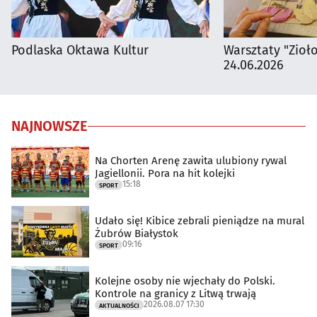
Podlaska Oktawa Kultur
Warsztaty "Zioł
24.06.2026
NAJNOWSZE
Na Chorten Arenę zawita ulubiony rywal
Jagiellonii. Pora na hit kolejki
15:18
SPORT
Udało się! Kibice zebrali pieniądze na mural
Żubrów Białystok
09:16
SPORT
Kolejne osoby nie wjechały do Polski.
Kontrole na granicy z Litwą trwają
2026.08.07 17:30
AKTUALNOŚCI