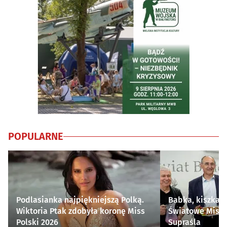
POPULARNE
Podlasianka najpiękniejszą Polką.
Babka, kiszka i
Wiktoria Ptak zdobyła koronę Miss
Światowe Mistr
Polski 2026
Supraśla