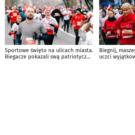
Sportowe święto na ulicach miasta.
Biegnij, maszer
Biegacze pokazali swą patriotyczną
uczci wyjątko
duszę