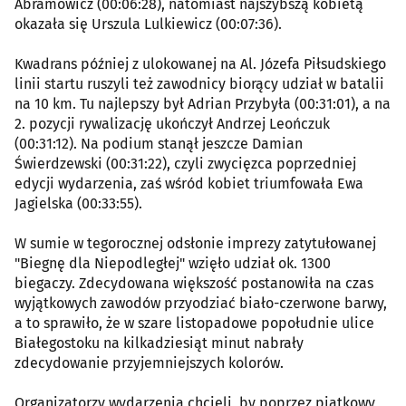
Abramowicz (00:06:28), natomiast najszybszą kobietą
okazała się Urszula Lulkiewicz (00:07:36).
Kwadrans później z ulokowanej na Al. Józefa Piłsudskiego
linii startu ruszyli też zawodnicy biorący udział w batalii
na 10 km. Tu najlepszy był Adrian Przybyła (00:31:01), a na
2. pozycji rywalizację ukończył Andrzej Leończuk
(00:31:12). Na podium stanął jeszcze Damian
Świerdzewski (00:31:22), czyli zwycięzca poprzedniej
edycji wydarzenia, zaś wśród kobiet triumfowała Ewa
Jagielska (00:33:55).
W sumie w tegorocznej odsłonie imprezy zatytułowanej
"Biegnę dla Niepodległej" wzięło udział ok. 1300
biegaczy. Zdecydowana większość postanowiła na czas
wyjątkowych zawodów przyodziać biało-czerwone barwy,
a to sprawiło, że w szare listopadowe popołudnie ulice
Białegostoku na kilkadziesiąt minut nabrały
zdecydowanie przyjemniejszych kolorów.
Organizatorzy wydarzenia chcieli, by poprzez piątkowy