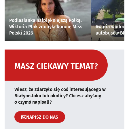
Podlasianka najpiękniejszą Polką.
Wiktoria Ptak zdobyła koronę Miss
Awaria wodocią
Polski 2026
autobusów BKM 
MASZ CIEKAWY TEMAT?
Wiesz, że zdarzyło się coś interesującego w
Białymstoku lub okolicy? Chcesz abyśmy
o czymś napisali?
NAPISZ DO NAS