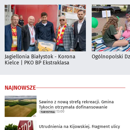
Jagiellonia Białystok - Korona
Ogólnopolski D
Kielce | PKO BP Ekstraklasa
NAJNOWSZE
Sawino z nową strefą rekreacji. Gmina
Tykocin otrzymała dofinansowanie
13:00
TURYSTYKA
Utrudnienia na Kijowskiej. Fragment ulicy