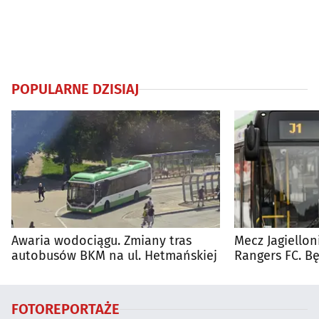
POPULARNE DZISIAJ
Awaria wodociągu. Zmiany tras
Mecz Jagiellon
autobusów BKM na ul. Hetmańskiej
Rangers FC. 
autobusy dla 
FOTOREPORTAŻE