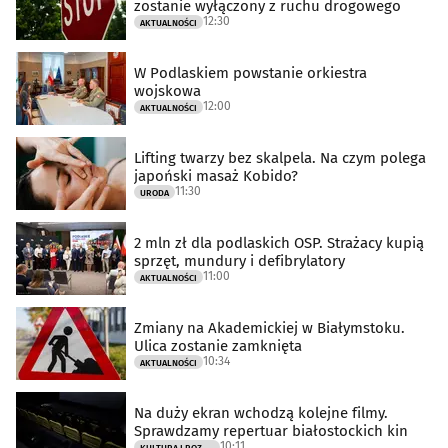
zostanie wyłączony z ruchu drogowego
12:30
AKTUALNOŚCI
W Podlaskiem powstanie orkiestra
wojskowa
12:00
AKTUALNOŚCI
Lifting twarzy bez skalpela. Na czym polega
japoński masaż Kobido?
11:30
URODA
2 mln zł dla podlaskich OSP. Strażacy kupią
sprzęt, mundury i defibrylatory
11:00
AKTUALNOŚCI
Zmiany na Akademickiej w Białymstoku.
Ulica zostanie zamknięta
10:34
AKTUALNOŚCI
Na duży ekran wchodzą kolejne filmy.
Sprawdzamy repertuar białostockich kin
10:11
KULTURA I ROZRYWKA