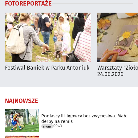
FOTOREPORTAŻE
Festiwal Baniek w Parku Antoniuk
Warsztaty "Zioł
24.06.2026
NAJNOWSZE
Podlascy III-ligowcy bez zwycięstwa. Małe
derby na remis
09:43
SPORT