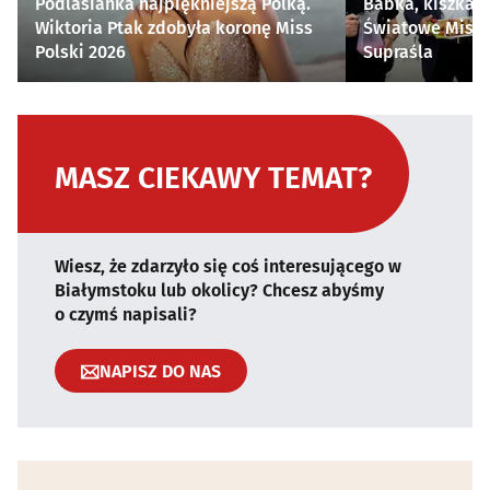
Podlasianka najpiękniejszą Polką.
Babka, kiszka i
Wiktoria Ptak zdobyła koronę Miss
Światowe Mistr
Polski 2026
Supraśla
MASZ CIEKAWY TEMAT?
Wiesz, że zdarzyło się coś interesującego w
Białymstoku lub okolicy? Chcesz abyśmy
o czymś napisali?
NAPISZ DO NAS