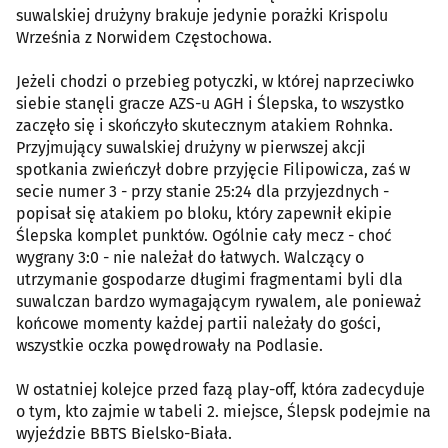
suwalskiej drużyny brakuje jedynie porażki Krispolu
Września z Norwidem Częstochowa.
Jeżeli chodzi o przebieg potyczki, w której naprzeciwko
siebie stanęli gracze AZS-u AGH i Ślepska, to wszystko
zaczęło się i skończyło skutecznym atakiem Rohnka.
Przyjmujący suwalskiej drużyny w pierwszej akcji
spotkania zwieńczył dobre przyjęcie Filipowicza, zaś w
secie numer 3 - przy stanie 25:24 dla przyjezdnych -
popisał się atakiem po bloku, który zapewnił ekipie
Ślepska komplet punktów. Ogólnie cały mecz - choć
wygrany 3:0 - nie należał do łatwych. Walczący o
utrzymanie gospodarze długimi fragmentami byli dla
suwalczan bardzo wymagającym rywalem, ale ponieważ
końcowe momenty każdej partii należały do gości,
wszystkie oczka powędrowały na Podlasie.
W ostatniej kolejce przed fazą play-off, która zadecyduje
o tym, kto zajmie w tabeli 2. miejsce, Ślepsk podejmie na
wyjeździe BBTS Bielsko-Biała.