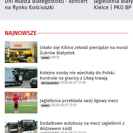
Dni Miasta Białegostoku - koncert
Jagiellonia Biał
na Rynku Kościuszki
Kielce | PKO BP
NAJNOWSZE
Udało się! Kibice zebrali pieniądze na mural
Żubrów Białystok
09:16
SPORT
Kolejne osoby nie wjechały do Polski.
Kontrole na granicy z Litwą trwają
2026.08.07 17:30
AKTUALNOŚCI
Jagiellonia przekłada swój ligowy mecz
2026.08.07 15:15
SPORT
Dodatkowe autobusy na mecz Jagiellonii z
Widzewem Łódź
2026.08.07 15:00