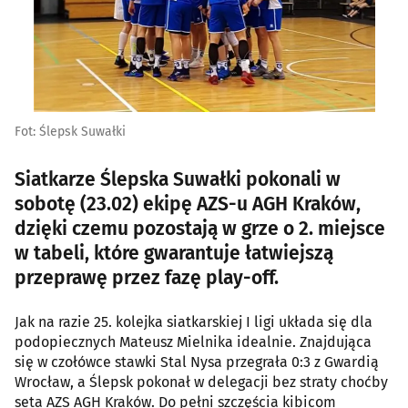
Fot: Ślepsk Suwałki
Siatkarze Ślepska Suwałki pokonali w
sobotę (23.02) ekipę AZS-u AGH Kraków,
dzięki czemu pozostają w grze o 2. miejsce
w tabeli, które gwarantuje łatwiejszą
przeprawę przez fazę play-off.
Jak na razie 25. kolejka siatkarskiej I ligi układa się dla
podopiecznych Mateusz Mielnika idealnie. Znajdująca
się w czołówce stawki Stal Nysa przegrała 0:3 z Gwardią
Wrocław, a Ślepsk pokonał w delegacji bez straty choćby
seta AZS AGH Kraków. Do pełni szczęścia kibicom