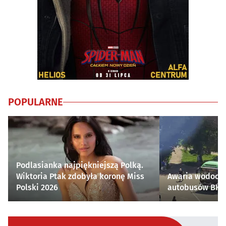
POPULARNE
Podlasianka najpiękniejszą Polką.
Wiktoria Ptak zdobyła koronę Miss
Awaria wodocią
Polski 2026
autobusów BKM 