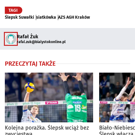
TAGI
Ślepsk Suwałki
siatkówka
AZS AGH Kraków
Rafał Żuk
rafal.zuk@bialystokonline.pl
PRZECZYTAJ TAKŻE
Kolejna porażka. Ślepsk wciąż bez
Biało-Niebiesc
zwycięstwa
Ślepsk włącza 