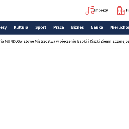
Imprezy
F
rezy
Kultura
Sport
Praca
Biznes
Nauka
Nierucho
eria MUNDO
Światowe Mistrzostwa w pieczeniu Babki i Kiszki Ziemniaczanej
Le