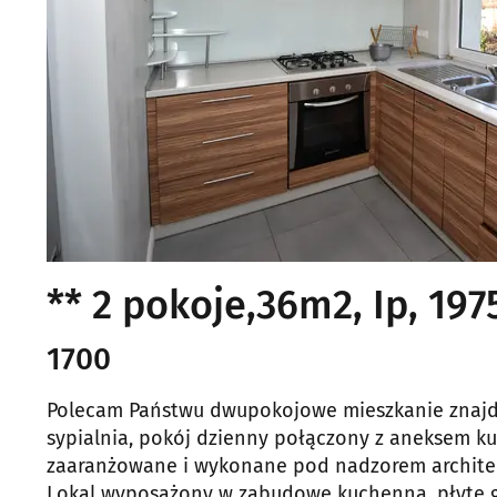
** 2 pokoje,36m2, Ip, 197
1700
Polecam Państwu dwupokojowe mieszkanie znajduj
sypialnia, pokój dzienny połączony z aneksem k
zaaranżowane i wykonane pod nadzorem archite
Lokal wyposażony w zabudowę kuchenną, płytę ga