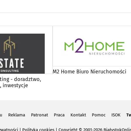
M2 Home Biuro Nieruchomości
ting - doradztwo,
, inwestycje
lu
Reklama
Patronat
Praca
Kontakt
Pomoc
ISOK
Tw
ywatności
|
Polityka cookies
Copyright
© 2001-2026 BiałystokOnlin