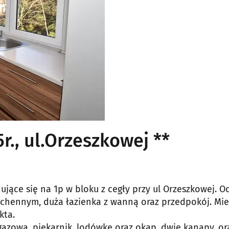
5r., ul.Orzeszkowej **
ące się na 1p w bloku z cegły przy ul Orzeszkowej. O
uchennym, duża łazienka z wanną oraz przedpokój. Mie
kta.
zową, piekarnik, lodówkę oraz okap, dwie kanapy, or