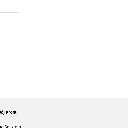
ój Profil
e Sp. z o.o.