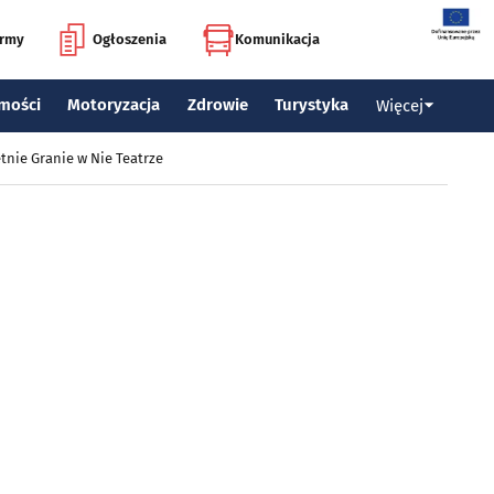
irmy
Ogłoszenia
Komunikacja
mości
Motoryzacja
Zdrowie
Turystyka
Więcej
tnie Granie w Nie Teatrze