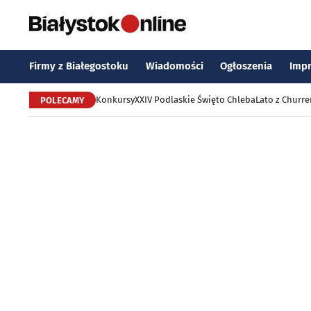
Firmy z Białegostoku
Wiadomości
Ogłoszenia
Imp
Konkursy
XXIV Podlaskie Święto Chleba
Lato z Churr
POLECAMY