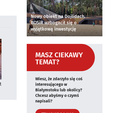
Nowy obiekt na Dojlidach.
BOSiR wzbogacił się o
wyjątkową inwestycję
MASZ CIEKAWY
TEMAT?
Wiesz, że zdarzyło się coś
t
interesującego w
Białymstoku lub okolicy?
Chcesz abyśmy o czymś
napisali?