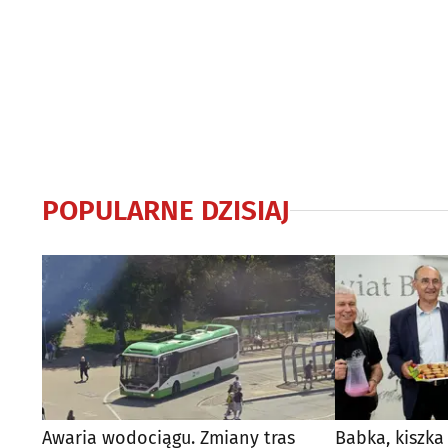
POPULARNE DZISIAJ
Awaria wodociągu. Zmiany tras
Babka, kiszka