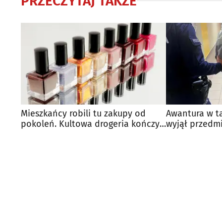
PRZECZYTAJ TAKŻE
Mieszkańcy robili tu zakupy od
Awantura w ta
pokoleń. Kultowa drogeria kończy
wyjął przedm
działalność
broń