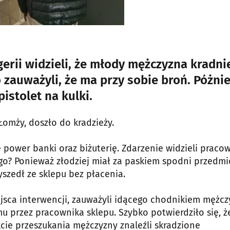
erii widzieli, że młody mężczyzna kradni
 zauważyli, że ma przy sobie broń. Póżnie
istolet na kulki.
Łomży, doszło do kradzieży.
 power banki oraz biżuterię. Zdarzenie widzieli praco
ego? Ponieważ złodziej miał za paskiem spodni przedmi
szedł ze sklepu bez płacenia.
ejsca interwencji, zauważyli idącego chodnikiem mężcz
przez pracownika sklepu. Szybko potwierdziło się, ż
akcie przeszukania mężczyzny znaleźli skradzione