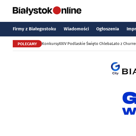
Firmy z Białegostoku
Wiadomości
Ogłoszenia
Imp
Konkursy
XXIV Podlaskie Święto Chleba
Lato z Churr
POLECAMY