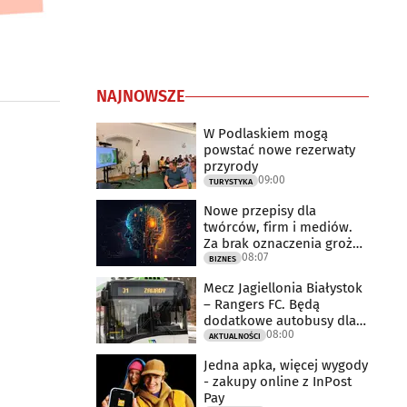
NAJNOWSZE
W Podlaskiem mogą
powstać nowe rezerwaty
przyrody
09:00
TURYSTYKA
Nowe przepisy dla
twórców, firm i mediów.
Za brak oznaczenia grożą
08:07
milionowe
BIZNES
Mecz Jagiellonia Białystok
– Rangers FC. Będą
dodatkowe autobusy dla
08:00
kibiców
AKTUALNOŚCI
Jedna apka, więcej wygody
- zakupy online z InPost
Pay