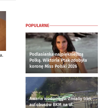
POPULARNE
Podlasianka najpiękniejszą
a.
Polką. Wiktoria Ptak zdobyła
koronę Miss Polski 2026
Awaria wodociągu. Zmiany tras
autobusów BKM na ul.