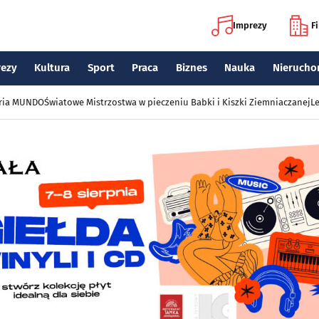
Imprezy
F
rezy
Kultura
Sport
Praca
Biznes
Nauka
Nierucho
eria MUNDO
Światowe Mistrzostwa w pieczeniu Babki i Kiszki Ziemniaczanej
Le