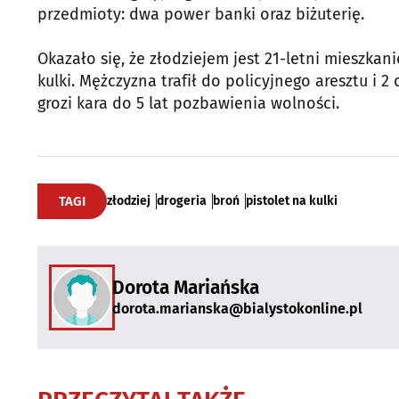
przedmioty: dwa power banki oraz biżuterię.
Okazało się, że złodziejem jest 21-letni mieszka
kulki. Mężczyzna trafił do policyjnego aresztu i 2
grozi kara do 5 lat pozbawienia wolności.
TAGI
złodziej
drogeria
broń
pistolet na kulki
Dorota Mariańska
dorota.marianska@bialystokonline.pl