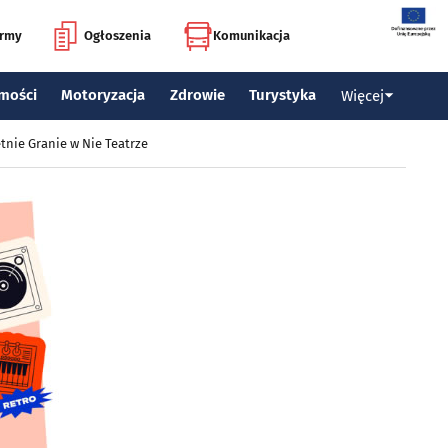
irmy
Ogłoszenia
Komunikacja
mości
Motoryzacja
Zdrowie
Turystyka
Więcej
tnie Granie w Nie Teatrze