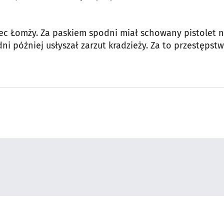
niec Łomży. Za paskiem spodni miał schowany pistolet 
 dni później usłyszał zarzut kradzieży. Za to przestępst