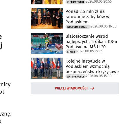
2026.08.05 20:55
CIEKAWOSTKI
Ponad 2,5 mln zł na
ratowanie zabytków w
Podlaskiem
2026.08.05 16:00
KULTURA I ROZRYWKA
e
Białostoczanie wśród
najlepszych. Trójka z KS-u
j
Podlasie na MŚ U-20
2026.08.05 15:17
SPORT
Kolejne instytucje w
Podlaskiem wzmocnią
bezpieczeństwo kryzysowe
2026.08.05 15:00
AKTUALNOŚCI
wnicy
WIĘCEJ WIADOMOŚCI
ot
yznę,
e