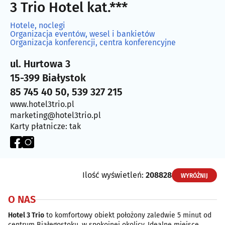
3 Trio Hotel kat.***
Hotele, noclegi
Organizacja eventów, wesel i bankietów
Organizacja konferencji, centra konferencyjne
ul. Hurtowa 3
15-399 Białystok
85 745 40 50, 539 327 215
www.hotel3trio.pl
marketing@hotel3trio.pl
Karty płatnicze: tak
Ilość wyświetleń:
208828
WYRÓŻNIJ
O NAS
Hotel 3 Trio
to komfortowy obiekt położony zaledwie 5 minut od
centrum Białegostoku, w spokojnej okolicy. Idealne miejsce