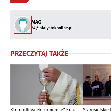
MAG
24@bialystokonline.pl
PRZECZYTAJ TAKŻE
Kto podlega ekskomunice? Kuria
Starosielskie