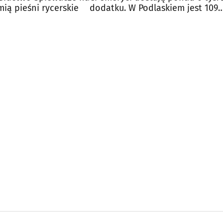
mią pieśni rycerskie
dodatku. W Podlaskiem jest 109
takich osób