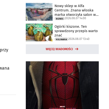
Nowy sklep w Alfa
Centrum. Znana włoska
marka otworzyła salon w
2026.08.07 14:00
Białymstoku
BIZNES
Ogórki kiszone. Ten
sprawdzony przepis warto
znać
2026.08.07 13:40
KULINARIA
 przy
WIĘCEJ WIADOMOŚCI
owana