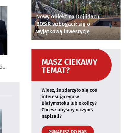
Nowy obiekt na Dojlidach.
BOSiR wzbogacił się o
wyjątkową inwestycję
MASZ CIEKAWY
do
TEMAT?
Wiesz, że zdarzyło się coś
interesującego w
Białymstoku lub okolicy?
Chcesz abyśmy o czymś
napisali?
NAPISZ DO NAS