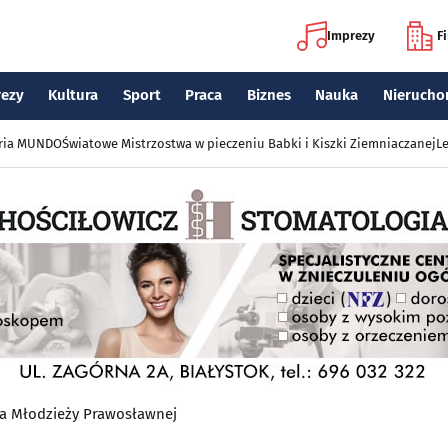
Imprezy
F
rezy
Kultura
Sport
Praca
Biznes
Nauka
Nierucho
eria MUNDO
Światowe Mistrzostwa w pieczeniu Babki i Kiszki Ziemniaczanej
Le
wa Młodzieży Prawosławnej