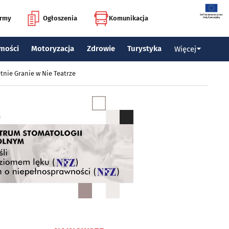
irmy
Ogłoszenia
Komunikacja
mości
Motoryzacja
Zdrowie
Turystyka
Więcej
tnie Granie w Nie Teatrze