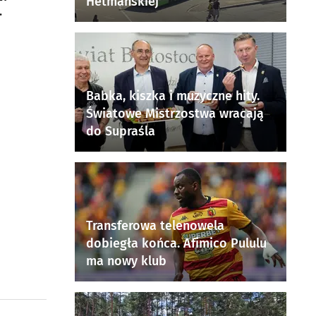
Hetmańskiej
Babka, kiszka i muzyczne hity.
Światowe Mistrzostwa wracają
do Supraśla
Transferowa telenowela
dobiegła końca. Afimico Pululu
ma nowy klub