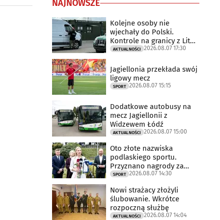
NAJNOWSZE
Kolejne osoby nie
wjechały do Polski.
Kontrole na granicy z Litwą
2026.08.07 17:30
trwają
AKTUALNOŚCI
Jagiellonia przekłada swój
ligowy mecz
2026.08.07 15:15
SPORT
Dodatkowe autobusy na
mecz Jagiellonii z
Widzewem Łódź
2026.08.07 15:00
AKTUALNOŚCI
Oto złote nazwiska
podlaskiego sportu.
Przyznano nagrody za
2026.08.07 14:30
2025 rok
SPORT
Nowi strażacy złożyli
ślubowanie. Wkrótce
rozpoczną służbę
2026.08.07 14:04
AKTUALNOŚCI