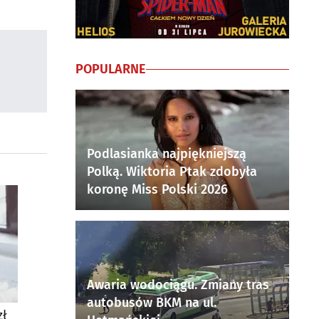
POPULARNE
Podlasianka najpiękniejszą
Polką. Wiktoria Ptak zdobyła
koronę Miss Polski 2026
Awaria wodociągu. Zmiany tras
autobusów BKM na ul.
zł