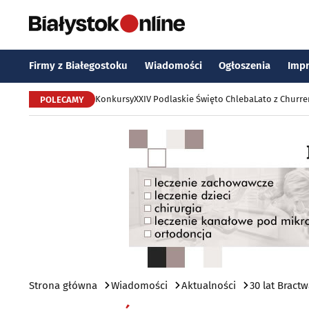
Firmy z Białegostoku
Wiadomości
Ogłoszenia
Imp
Konkursy
XXIV Podlaskie Święto Chleba
Lato z Churr
POLECAMY
Strona główna
Wiadomości
Aktualności
30 lat Bract