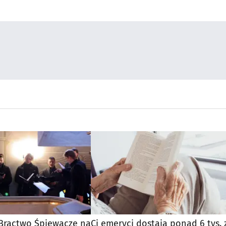
 Bractwo Śpiewacze na
Ci emeryci dostają ponad 6 tys. 