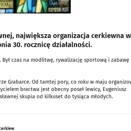
nej, największa organizacja cerkiewna w
nia 30. rocznicę działalności.
. Był czas na modlitwę, rywalizację sportową i zabawę
rze Grabarce. Od tamtej pory, co roku w maju organiz
życielem bractwa jest obecny poseł lewicy, Eugeniusz
sławnej skupia od kilkuset do tysiąca młodych.
cerkiew