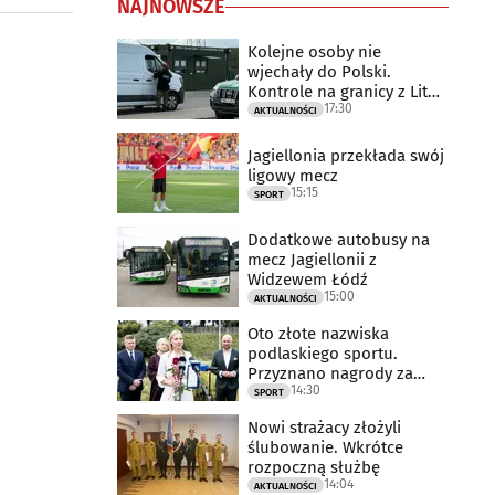
NAJNOWSZE
Kolejne osoby nie
wjechały do Polski.
Kontrole na granicy z Litwą
17:30
trwają
AKTUALNOŚCI
Jagiellonia przekłada swój
ligowy mecz
15:15
SPORT
Dodatkowe autobusy na
mecz Jagiellonii z
Widzewem Łódź
15:00
AKTUALNOŚCI
Oto złote nazwiska
podlaskiego sportu.
Przyznano nagrody za
14:30
2025 rok
SPORT
Nowi strażacy złożyli
ślubowanie. Wkrótce
rozpoczną służbę
14:04
AKTUALNOŚCI