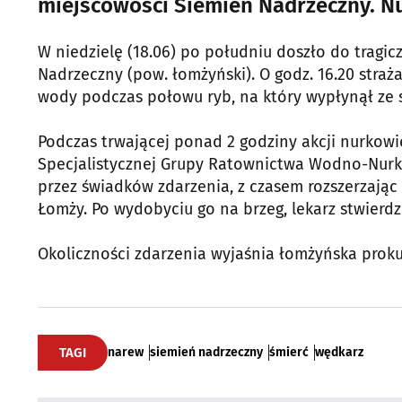
miejscowości Siemień Nadrzeczny. Nu
W niedzielę (18.06) po południu doszło do tragi
Nadrzeczny (pow. łomżyński). O godz. 16.20 straż
wody podczas połowu ryb, na który wypłynął ze
Podczas trwającej ponad 2 godziny akcji nurkowie
Specjalistycznej Grupy Ratownictwa Wodno-Nurk
przez świadków zdarzenia, z czasem rozszerzając 
Łomży. Po wydobyciu go na brzeg, lekarz stwierdzi
Okoliczności zdarzenia wyjaśnia łomżyńska proku
TAGI
narew
siemień nadrzeczny
śmierć
wędkarz