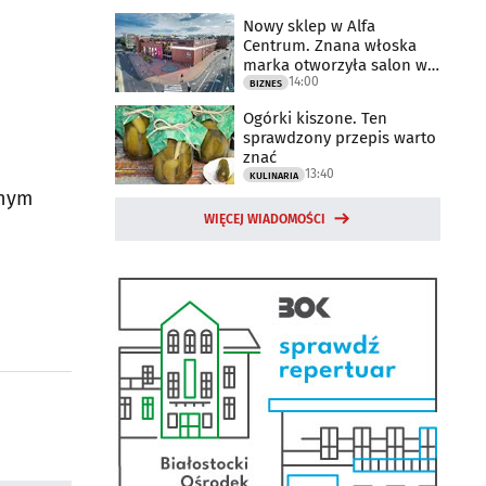
Nowy sklep w Alfa
Centrum. Znana włoska
marka otworzyła salon w
14:00
Białymstoku
BIZNES
Ogórki kiszone. Ten
sprawdzony przepis warto
znać
13:40
KULINARIA
anym
WIĘCEJ WIADOMOŚCI