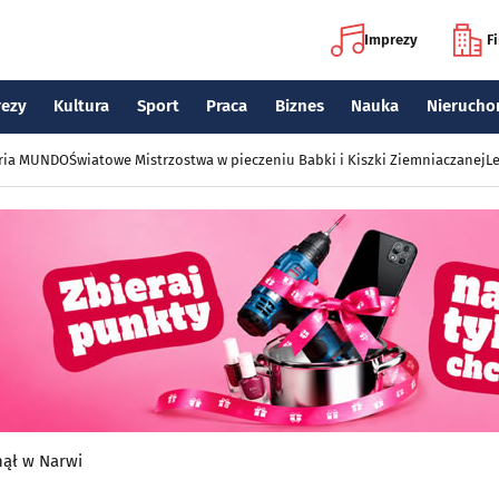
Imprezy
F
rezy
Kultura
Sport
Praca
Biznes
Nauka
Nierucho
eria MUNDO
Światowe Mistrzostwa w pieczeniu Babki i Kiszki Ziemniaczanej
Le
nął w Narwi