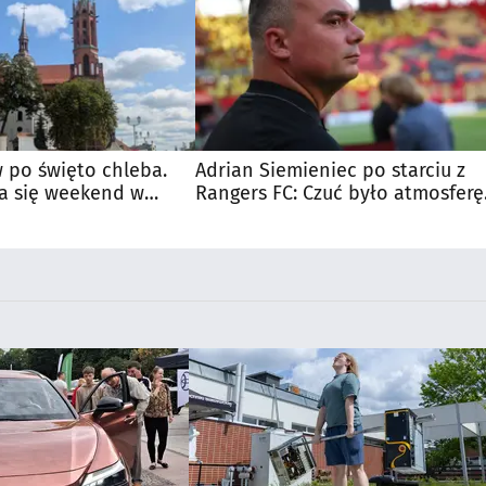
 po święto chleba.
Adrian Siemieniec po starciu z
a się weekend w
Rangers FC: Czuć było atmosferę
dużego meczu