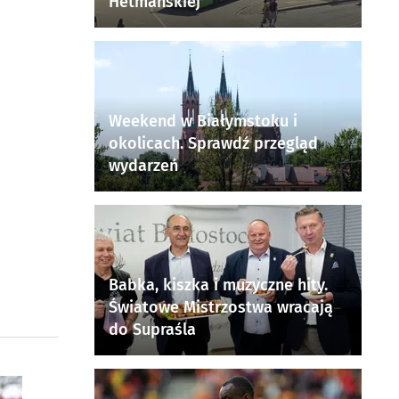
Hetmańskiej
Weekend w Białymstoku i
okolicach. Sprawdź przegląd
wydarzeń
Babka, kiszka i muzyczne hity.
Światowe Mistrzostwa wracają
do Supraśla