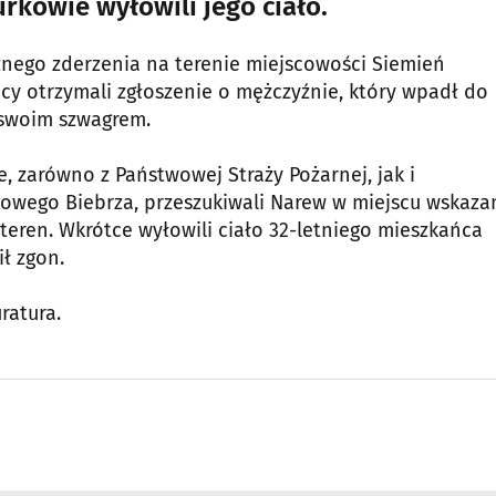
rkowie wyłowili jego ciało.
cznego zderzenia na terenie miejscowości Siemień
acy otrzymali zgłoszenie o mężczyźnie, który wpadł do
 swoim szwagrem.
, zarówno z Państwowej Straży Pożarnej, jak i
owego Biebrza, przeszukiwali Narew w miejscu wskaz
teren. Wkrótce wyłowili ciało 32-letniego mieszkańca
ł zgon.
ratura.