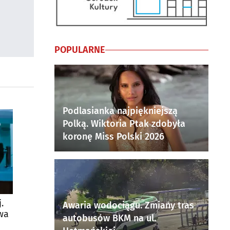
POPULARNE
Podlasianka najpiękniejszą
Polką. Wiktoria Ptak zdobyła
koronę Miss Polski 2026
.
Awaria wodociągu. Zmiany tras
twa
autobusów BKM na ul.