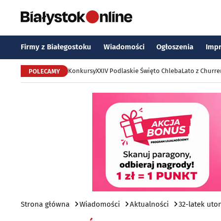
Firmy z Białegostoku
Wiadomości
Ogłoszenia
Imp
Konkursy
XXIV Podlaskie Święto Chleba
Lato z Churr
POLECAMY
Strona główna
Wiadomości
Aktualności
32-latek uto