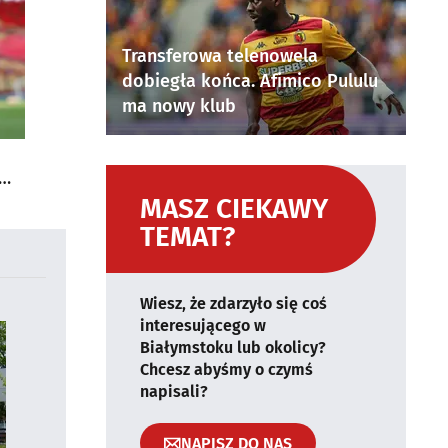
Transferowa telenowela
dobiegła końca. Afimico Pululu
ma nowy klub
MASZ CIEKAWY
TEMAT?
Wiesz, że zdarzyło się coś
interesującego w
Białymstoku lub okolicy?
Chcesz abyśmy o czymś
napisali?
NAPISZ DO NAS