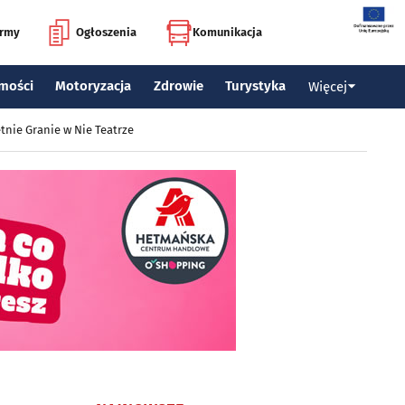
irmy
Ogłoszenia
Komunikacja
mości
Motoryzacja
Zdrowie
Turystyka
Więcej
tnie Granie w Nie Teatrze