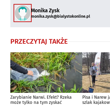
Monika Zysk
monika.zysk@bialystokonline.pl
PRZECZYTAJ TAKŻE
Zarybianie Narwi. Efekt? Rzeka
Pisa i Narew
może tylko na tym zyskać
szlak kajakow
województwa