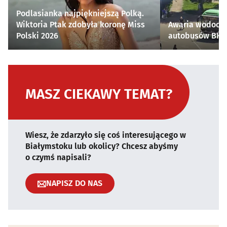
Podlasianka najpiękniejszą Polką.
Wiktoria Ptak zdobyła koronę Miss
Awaria wodocią
Polski 2026
autobusów BKM 
MASZ CIEKAWY TEMAT?
Wiesz, że zdarzyło się coś interesującego w
Białymstoku lub okolicy? Chcesz abyśmy
o czymś napisali?
NAPISZ DO NAS