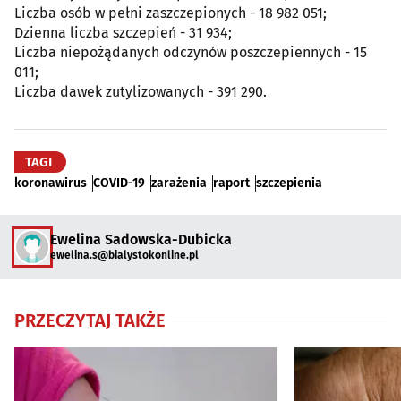
Liczba osób w pełni zaszczepionych - 18 982 051;
Dzienna liczba szczepień - 31 934;
Liczba niepożądanych odczynów poszczepiennych - 15
011;
Liczba dawek zutylizowanych - 391 290.
TAGI
koronawirus
COVID-19
zarażenia
raport
szczepienia
Ewelina Sadowska-Dubicka
ewelina.s@bialystokonline.pl
PRZECZYTAJ TAKŻE