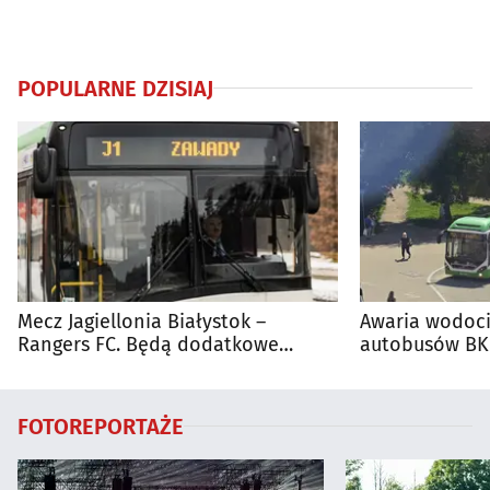
POPULARNE DZISIAJ
Mecz Jagiellonia Białystok –
Awaria wodoci
Rangers FC. Będą dodatkowe
autobusów BKM
autobusy dla kibiców
FOTOREPORTAŻE