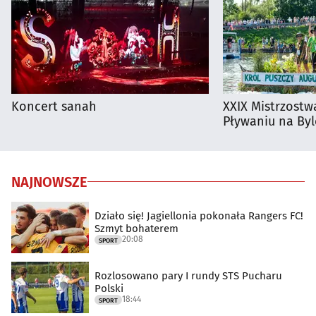
Koncert sanah
XXIX Mistrzostw
Pływaniu na By
NAJNOWSZE
Działo się! Jagiellonia pokonała Rangers FC!
Szmyt bohaterem
20:08
SPORT
Rozlosowano pary I rundy STS Pucharu
Polski
18:44
SPORT