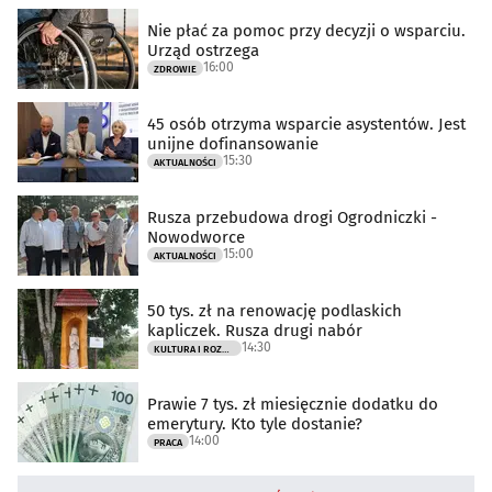
Nie płać za pomoc przy decyzji o wsparciu.
Urząd ostrzega
16:00
ZDROWIE
45 osób otrzyma wsparcie asystentów. Jest
unijne dofinansowanie
15:30
AKTUALNOŚCI
Rusza przebudowa drogi Ogrodniczki -
Nowodworce
15:00
AKTUALNOŚCI
50 tys. zł na renowację podlaskich
kapliczek. Rusza drugi nabór
14:30
KULTURA I ROZRYWKA
Prawie 7 tys. zł miesięcznie dodatku do
emerytury. Kto tyle dostanie?
14:00
PRACA