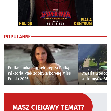
POPULARNE
Podlasianka najpiękniejszą Polką.
Wiktoria Ptak zdobyła koronę Miss
Awaria wodocią
Polski 2026
autobusów BKM 
MASZ CIEKAWY TEMAT?