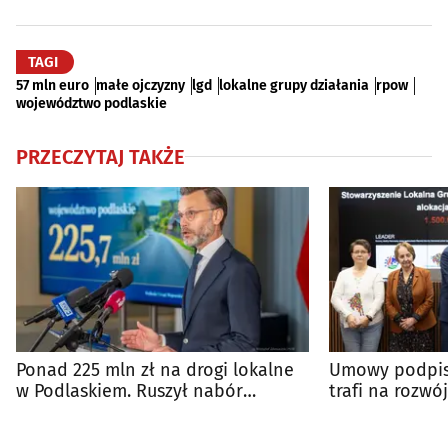
TAGI
57 mln euro
małe ojczyzny
lgd
lokalne grupy działania
rpow
województwo podlaskie
PRZECZYTAJ TAKŻE
Ponad 225 mln zł na drogi lokalne
Umowy podpisa
w Podlaskiem. Ruszył nabór
trafi na rozwó
wniosków