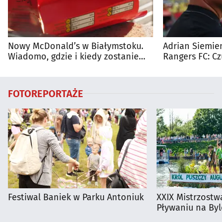
Nowy McDonald’s w Białymstoku.
Adrian Siemien
Wiadomo, gdzie i kiedy zostanie
Rangers FC: C
otwarty
dużego meczu
FOTOREPORTAŻE
Festiwal Baniek w Parku Antoniuk
XXIX Mistrzostw
Pływaniu na By