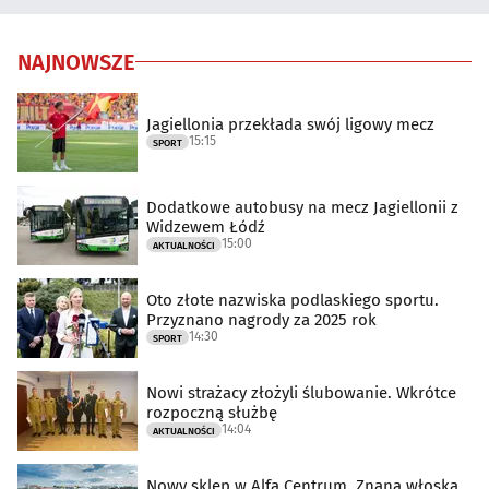
NAJNOWSZE
Jagiellonia przekłada swój ligowy mecz
15:15
SPORT
Dodatkowe autobusy na mecz Jagiellonii z
Widzewem Łódź
15:00
AKTUALNOŚCI
Oto złote nazwiska podlaskiego sportu.
Przyznano nagrody za 2025 rok
14:30
SPORT
Nowi strażacy złożyli ślubowanie. Wkrótce
rozpoczną służbę
14:04
AKTUALNOŚCI
Nowy sklep w Alfa Centrum. Znana włoska