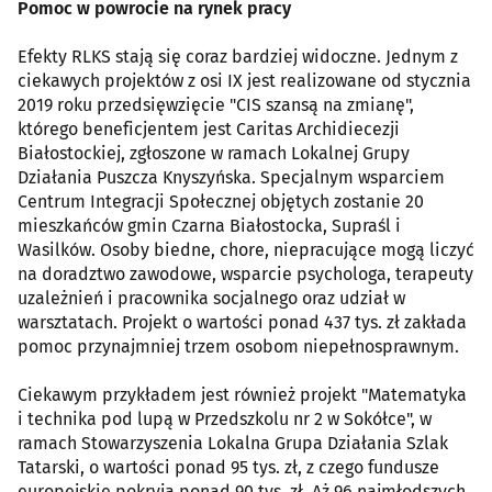
Pomoc w powrocie na rynek pracy
Efekty RLKS stają się coraz bardziej widoczne. Jednym z
ciekawych projektów z osi IX jest realizowane od stycznia
2019 roku przedsięwzięcie "CIS szansą na zmianę",
którego beneficjentem jest Caritas Archidiecezji
Białostockiej, zgłoszone w ramach Lokalnej Grupy
Działania Puszcza Knyszyńska. Specjalnym wsparciem
Centrum Integracji Społecznej objętych zostanie 20
mieszkańców gmin Czarna Białostocka, Supraśl i
Wasilków. Osoby biedne, chore, niepracujące mogą liczyć
na doradztwo zawodowe, wsparcie psychologa, terapeuty
uzależnień i pracownika socjalnego oraz udział w
warsztatach. Projekt o wartości ponad 437 tys. zł zakłada
pomoc przynajmniej trzem osobom niepełnosprawnym.
Ciekawym przykładem jest również projekt "Matematyka
i technika pod lupą w Przedszkolu nr 2 w Sokółce", w
ramach Stowarzyszenia Lokalna Grupa Działania Szlak
Tatarski, o wartości ponad 95 tys. zł, z czego fundusze
europejskie pokryją ponad 90 tys. zł. Aż 96 najmłodszych