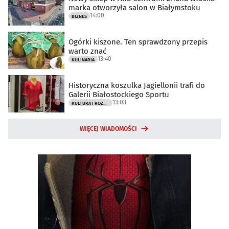
marka otworzyła salon w Białymstoku
14:00
BIZNES
Ogórki kiszone. Ten sprawdzony przepis
warto znać
13:40
KULINARIA
Historyczna koszulka Jagiellonii trafi do
Galerii Białostockiego Sportu
13:03
KULTURA I ROZRYWKA
WIĘCEJ WIADOMOŚCI