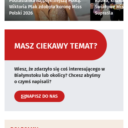
Podlasianka najpiękniejszą Polką.
Babka, kiszka i
Wiktoria Ptak zdobyła koronę Miss
Światowe Mistr
Polski 2026
Supraśla
MASZ CIEKAWY TEMAT?
Wiesz, że zdarzyło się coś interesującego w
Białymstoku lub okolicy? Chcesz abyśmy
o czymś napisali?
NAPISZ DO NAS