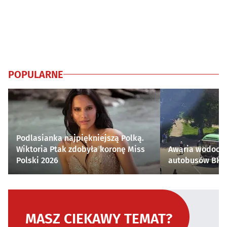
POPULARNE
Podlasianka najpiękniejszą Polką.
Wiktoria Ptak zdobyła koronę Miss
Awaria wodocią
Polski 2026
autobusów BKM 
MASZ CIEKAWY TEMAT?