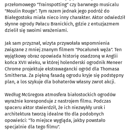
przełomowego "Trainspotting" czy barwnego musicalu
"Moulin Rouge". Tym razem jednak jego podróż do
Białegostoku miała nieco inny charakter. Aktor odwiedził
słynne ogrody Pałacu Branickich, gdzie z entuzjazmem
dzielił się swoimi wrażeniami.
Jak sam przyznał, wizyta przywołała wspomnienia
związane z mniej znanym filmem "Pocałunek węża". Ten
wyjątkowy obraz opowiada historię osadzoną w Anglii
końca XVII wieku, w której holenderski ogrodnik Meneer
Chrome projektuje ekstrawagancki ogród dla Thomasa
Smithersa. Za piękną fasadą ogrodu kryje się podstępny
plan, a los szykuje dla bohaterów własny zwrot akcji.
Według McGregora atmosfera białostockich ogrodów
wyraźnie koresponduje z nastrojem filmu. Podczas
spaceru aktor stwierdził, że ich niezwykły urok i
architektura tworzą idealne tło dla podobnych
opowieści: "To miejsce wygląda, jakby powstało
specjalnie dla tego filmu".