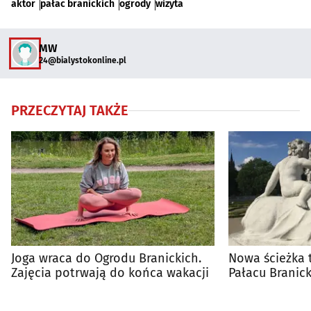
aktor
pałac branickich
ogrody
wizyta
MW
24@bialystokonline.pl
PRZECZYTAJ TAKŻE
Joga wraca do Ogrodu Branickich.
Nowa ścieżka 
Zajęcia potrwają do końca wakacji
Pałacu Branick
kliknąć!