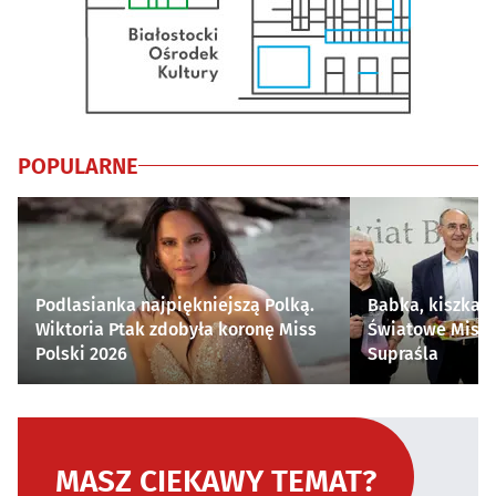
POPULARNE
Podlasianka najpiękniejszą Polką.
Babka, kiszka i
Wiktoria Ptak zdobyła koronę Miss
Światowe Mistr
Polski 2026
Supraśla
MASZ CIEKAWY TEMAT?