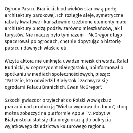
Ogrody Pałacu Branickich od wieków stanowią perłę
architektury barokowej. Ich rozległe aleje, symetryczne
rabaty kwiatowe i kunsztownie rzeźbione elementy małej
architektury budzą podziw zarówno mieszkańców, jak i
turystów. Nie inaczej było tym razem – McGregor długo
spacerował po ogrodach, chętnie dopytując o historię
pałacu i dawnych właścicieli.
Wizyta aktora nie umknęła uwadze miejskich władz. Rafał
Rudnicki, wiceprezydent Białegostoku, poinformował o
spotkaniu w mediach społecznościowych, pisząc:
"Patrzcie, kto odwiedził Białystok i zachwyca się
ogrodami Pałacu Branickich. Ewan McGregor".
Szkocki gwiazdor przyjechał do Polski w związku z
pracami nad produkcją "Wielka wyprawa do domu", którą
można zobaczyć na platformie Apple TV. Pobyt w
Białymstoku stał się dla niego okazją do odkrycia
wyjątkowego dziedzictwa kulturowego regionu.