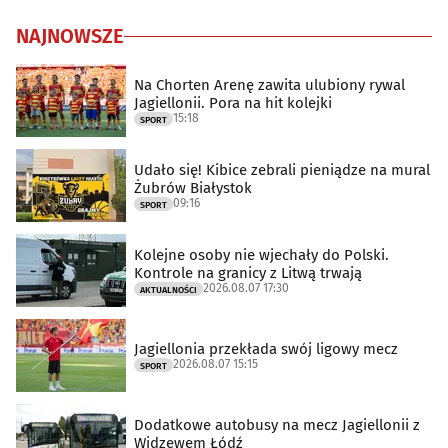
NAJNOWSZE
Na Chorten Arenę zawita ulubiony rywal
Jagiellonii. Pora na hit kolejki
15:18
SPORT
Udało się! Kibice zebrali pieniądze na mural
Żubrów Białystok
09:16
SPORT
Kolejne osoby nie wjechały do Polski.
Kontrole na granicy z Litwą trwają
2026.08.07 17:30
AKTUALNOŚCI
Jagiellonia przekłada swój ligowy mecz
2026.08.07 15:15
SPORT
Dodatkowe autobusy na mecz Jagiellonii z
Widzewem Łódź