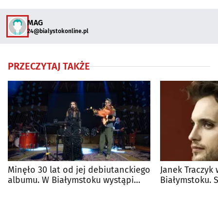
MAG
24@bialystokonline.pl
PRZECZYTAJ TAKŻE
Minęło 30 lat od jej debiutanckiego
Janek Traczyk 
albumu. W Białymstoku wystąpi
Białymstoku. 
Kasia Kowalska
wieczór