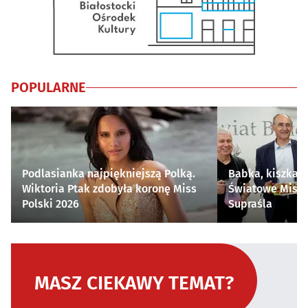
POPULARNE
Podlasianka najpiękniejszą Polką.
Babka, kiszka i
Wiktoria Ptak zdobyła koronę Miss
Światowe Mistr
Polski 2026
Supraśla
MASZ CIEKAWY TEMAT?