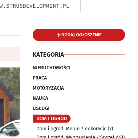
DODAJ OGŁOSZENIE
KATEGORIA
NIERUCHOMOŚCI
PRACA
MOTORYZACJA
NAUKA
USŁUGI
DOM I OGRÓD
Dom i ogród: Meble / dekoracje
(7)
Dom i ogród: Wyposażenie / Sprzęt AGD