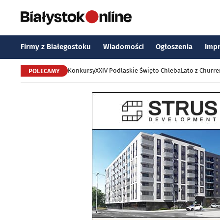
Firmy z Białegostoku
Wiadomości
Ogłoszenia
Imp
Konkursy
XXIV Podlaskie Święto Chleba
Lato z Churr
POLECAMY