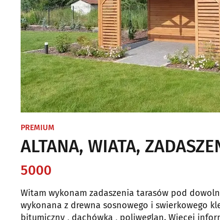
PREMIUM
ALTANA, WIATA, ZADASZE
5000
Witam wykonam zadaszenia tarasów pod dowolny p
wykonana z drewna sosnowego i swierkowego klejon
bitumiczny , dachówka , poliwęglan. Więcej info