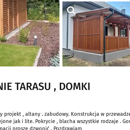
NIE TARASU , DOMKI
rojekt , altany . zabudowy. Konstrukcja w przewadze
e jak i lite. Pokrycie , blacha wszystkie rodzaje . Go
rmacji proszę dzwonić . Pozdrawiam