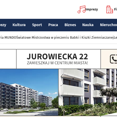
Imprezy
F
rezy
Kultura
Sport
Praca
Biznes
Nauka
Nierucho
eria MUNDO
Światowe Mistrzostwa w pieczeniu Babki i Kiszki Ziemniaczanej
Le