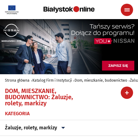
Strona główna
Katalog Firm i Instytucji
Dom, mieszkanie, budownictwo
Żalu
DOM, MIESZKANIE,
BUDOWNICTWO
:
Żaluzje,
rolety, markizy
KATEGORIA
Żaluzje, rolety, markizy