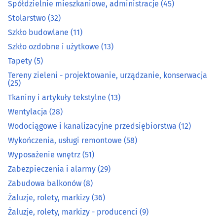
Spółdzielnie mieszkaniowe, administracje
(45)
Meble kuchenne
(32)
Stolarstwo
(32)
Szkło budowlane
(11)
Meble na wymiar
(54)
Szkło ozdobne i użytkowe
(13)
Tapety
(5)
Obrazy, ramy
(6)
Tereny zieleni - projektowanie, urządzanie, konserwacja
(25)
Ogrodnicze artykuły i sprzęt
(37)
Tkaniny i artykuły tekstylne
(13)
Ogrzewanie i techniki grzewcze
(33)
Wentylacja
(28)
Wodociągowe i kanalizacyjne przedsiębiorstwa
(12)
Opał
(10)
Wykończenia, usługi remontowe
(58)
Wyposażenie wnętrz
(51)
Osuszanie i odgrzybianie budynków
(3)
Zabezpieczenia i alarmy
(29)
Zabudowa balkonów
(8)
Oświetlenie
(18)
Żaluzje, rolety, markizy
(36)
Żaluzje, rolety, markizy - producenci
(9)
Podłogi
(39)