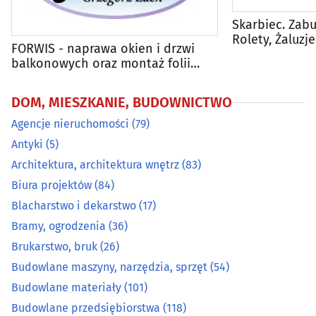
Budowlane przedsiębiorstwa
(118)
Skarbiec. Zab
Rolety, Żaluzje
FORWIS - naprawa okien i drzwi
Centralne odkurzacze
(3)
balkonowych oraz montaż folii
okiennych
Chemia budowlana
(29)
DOM, MIESZKANIE, BUDOWNICTWO
Agencje nieruchomości
(79)
Chłodnictwo
(20)
Antyki
(5)
Ciepłownictwo
(17)
Architektura, architektura wnętrz
(83)
Biura projektów
(84)
Dachy - materiały i pokrycia dachowe
(33)
Blacharstwo i dekarstwo
(17)
Bramy, ogrodzenia
(36)
Developerzy
(53)
Brukarstwo, bruk
(26)
Budowlane maszyny, narzędzia, sprzęt
(54)
Drewno i artykuły drzewne
(35)
Budowlane materiały
(101)
Budowlane przedsiębiorstwa
(118)
Drzwi, okna
(97)