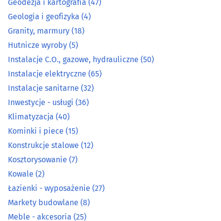
Geodezja i kartografia
(47)
Geologia i geofizyka
(4)
Granity, marmury
(18)
Granity, marmury
(18)
Hutnicze wyroby
(5)
Hutnicze wyroby
(5)
Instalacje C.O., gazowe, hydrauliczne
(50)
Instalacje elektryczne
(65)
Instalacje C.O., gazowe, hydrauliczne
(50)
Instalacje sanitarne
(32)
Instalacje elektryczne
(65)
Inwestycje - usługi
(36)
Klimatyzacja
(40)
Instalacje sanitarne
(32)
Kominki i piece
(15)
Konstrukcje stalowe
(12)
Inwestycje - usługi
(36)
Kosztorysowanie
(7)
Kowale
(2)
Klimatyzacja
(40)
Łazienki - wyposażenie
(27)
Kominki i piece
(15)
Markety budowlane
(8)
Meble - akcesoria
(25)