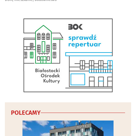
(25)
Tkaniny i artykuły tekstylne
(13)
Wentylacja
(28)
Wodociągowe i kanalizacyjne przedsiębiorstwa
(12)
Wykończenia, usługi remontowe
(58)
Wyposażenie wnętrz
(51)
Zabezpieczenia i alarmy
(29)
Zabudowa balkonów
(8)
POLECAMY
Żaluzje, rolety, markizy
(36)