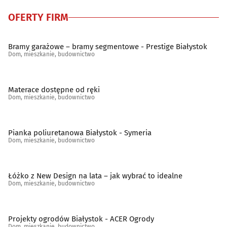
OFERTY FIRM
Pościelowe artykuły, koce
(6)
Sanitarno-instalacyjne artykuły
(28)
Bramy garażowe – bramy segmentowe - Prestige Białystok
Dom, mieszkanie, budownictwo
Schody, balustrady, poręcze
(19)
Materace dostępne od ręki
Spółdzielnie mieszkaniowe, administracje
(45)
Dom, mieszkanie, budownictwo
Stolarstwo
(32)
Pianka poliuretanowa Białystok - Symeria
Dom, mieszkanie, budownictwo
Szkło budowlane
(11)
Szkło ozdobne i użytkowe
(13)
Łóżko z New Design na lata – jak wybrać to idealne
Dom, mieszkanie, budownictwo
Tapety
(5)
Projekty ogrodów Białystok - ACER Ogrody
Tereny zieleni - projektowanie, urządzanie, konserwacja
Dom, mieszkanie, budownictwo