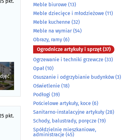
25 pkt.
Meble biurowe
(13)
Meble dziecięce i młodzieżowe
(11)
Meble kuchenne
(32)
Meble na wymiar
(54)
Obrazy, ramy
(6)
Ogrodnicze artykuły i sprzęt
(37)
Ogrzewanie i techniki grzewcze
(33)
Opał
(10)
zdjęć
Osuszanie i odgrzybianie budynków
(3)
Oświetlenie
(18)
Podłogi
(39)
Pościelowe artykuły, koce
(6)
Sanitarno-instalacyjne artykuły
(28)
25 pkt.
Schody, balustrady, poręcze
(19)
Spółdzielnie mieszkaniowe,
administracje
(45)