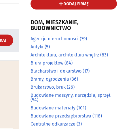
DODAJ FIRMĘ
DOM, MIESZKANIE,
BUDOWNICTWO
Agencje nieruchomości
(79)
KAJ
Antyki
(5)
Architektura, architektura wnętrz
(83)
Biura projektów
(84)
Blacharstwo i dekarstwo
(17)
Bramy, ogrodzenia
(36)
Brukarstwo, bruk
(26)
Budowlane maszyny, narzędzia, sprzęt
(54)
Budowlane materiały
(101)
Budowlane przedsiębiorstwa
(118)
Centralne odkurzacze
(3)