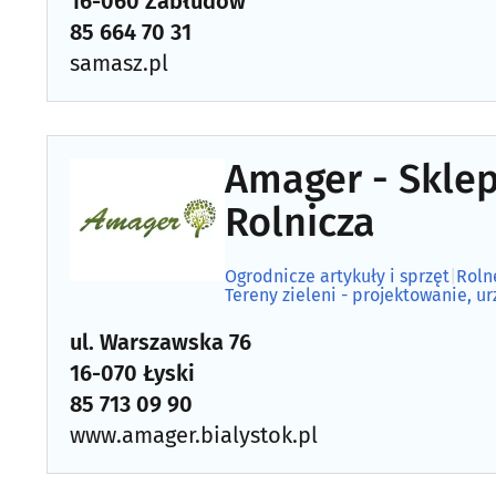
16-060 Zabłudów
85 664 70 31
samasz.pl
Amager - Sklep
Rolnicza
Ogrodnicze artykuły i sprzęt
|
Roln
Tereny zieleni - projektowanie, u
ul. Warszawska 76
16-070 Łyski
85 713 09 90
www.amager.bialystok.pl