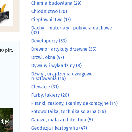
Chemia budowlana
(29)
Chłodnictwo
(20)
Ciepłownictwo
(17)
Dachy - materiały i pokrycia dachowe
(33)
Developerzy
(53)
Drewno i artykuły drzewne
(35)
30 pkt.
Drzwi, okna
(97)
Dywany i wykładziny
(8)
Dźwigi, urządzenia dźwigowe,
rusztowania
(16)
Elewacje
(31)
Farby, lakiery
(20)
Firanki, zasłony, tkaniny dekoracyjne
(14)
Fotowoltaika, technika solarna
(26)
Garaże, mała architektura
(5)
zdjęć
Geodezja i kartografia
(47)