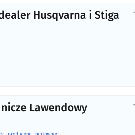
ealer Husqvarna i Stiga
+
dnicze Lawendowy
+
ty - producenci, hurtownie
|