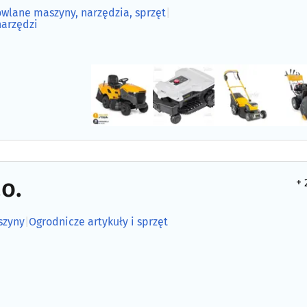
wlane maszyny, narzędzia, sprzęt
|
narzędzi
o.
+ 
szyny
|
Ogrodnicze artykuły i sprzęt