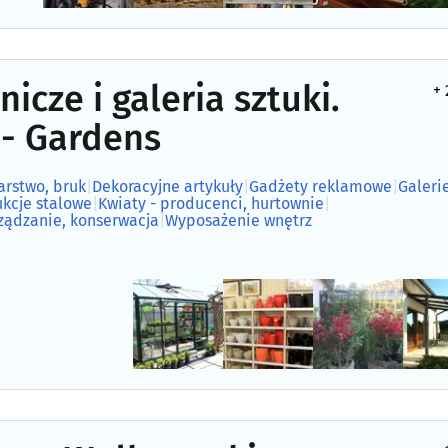
cze i galeria sztuki.
+ 
 - Gardens
arstwo, bruk
|
Dekoracyjne artykuły
|
Gadżety reklamowe
|
Galeri
ukcje stalowe
|
Kwiaty - producenci, hurtownie
|
rządzanie, konserwacja
|
Wyposażenie wnętrz