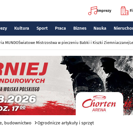
Imprezy
F
rezy
Kultura
Sport
Praca
Biznes
Nauka
Nierucho
eria MUNDO
Światowe Mistrzostwa w pieczeniu Babki i Kiszki Ziemniaczanej
Le
e, budownictwo
Ogrodnicze artykuły i sprzęt