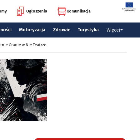
irmy
Ogłoszenia
Komunikacja
mości
Motoryzacja
Zdrowie
Turystyka
Więcej
tnie Granie w Nie Teatrze