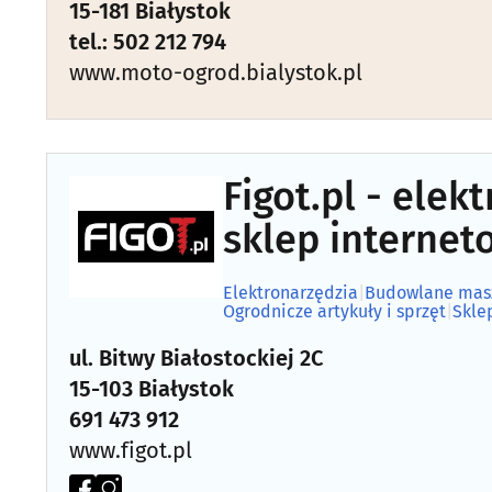
15-181 Białystok
tel.: 502 212 794
www.moto-ogrod.bialystok.pl
Figot.pl - elek
sklep internet
Elektronarzędzia
|
Budowlane maszy
Ogrodnicze artykuły i sprzęt
|
Skle
ul. Bitwy Białostockiej 2C
15-103 Białystok
691 473 912
www.figot.pl