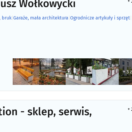
usz Wołkowycki
+ 
, bruk
|
Garaże, mała architektura
|
Ogrodnicze artykuły i sprzęt
|
+ 3 
ion - sklep, serwis,
+ 