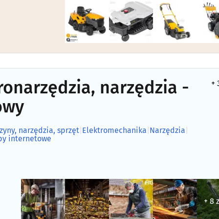
tronarzędzia, narzędzia -
+ 
owy
ny, narzędzia, sprzęt
|
Elektromechanika
|
Narzędzia
|
py internetowe
+ 8 