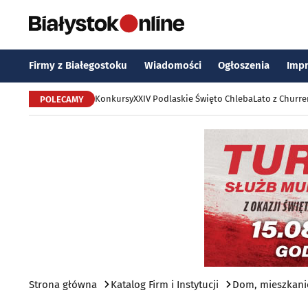
Firmy z Białegostoku
Wiadomości
Ogłoszenia
Imp
Konkursy
XXIV Podlaskie Święto Chleba
Lato z Churr
POLECAMY
Strona główna
Katalog Firm i Instytucji
Dom, mieszkani