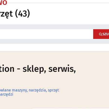
WO
rzęt
(43)
SZU
ion - sklep, serwis,
wlane maszyny, narzędzia, sprzęt
|
narzędzi