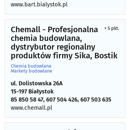
www.bart.bialystok.pl
Budowlane maszyny, narzędzia, sprzęt
(54)
Budowlane materiały
(101)
Chemall - Profesjonalna
+ 5 pkt.
Budowlane przedsiębiorstwa
(118)
chemia budowlana,
dystrybutor regionalny
Centralne odkurzacze
(3)
produktów firmy Sika, Bostik
Chemia budowlana
(29)
Chemia budowlana
Markety budowlane
Chłodnictwo
(20)
ul. Dolistowska 26A
15-197 Białystok
Ciepłownictwo
(17)
85 850 58 47, 607 504 426, 607 503 635
www.chemall.pl
Dachy - materiały i pokrycia dachowe
(33)
Developerzy
(53)