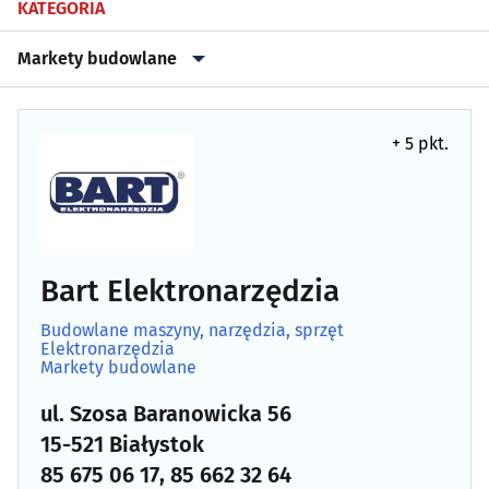
KATEGORIA
Markety budowlane
Agencje nieruchomości
(79)
+ 5 pkt.
Antyki
(5)
Architektura, architektura wnętrz
(83)
Biura projektów
(84)
Bart Elektronarzędzia
Budowlane maszyny, narzędzia, sprzęt
Blacharstwo i dekarstwo
(17)
Elektronarzędzia
Markety budowlane
Bramy, ogrodzenia
(36)
ul. Szosa Baranowicka 56
15-521 Białystok
Brukarstwo, bruk
(26)
85 675 06 17, 85 662 32 64