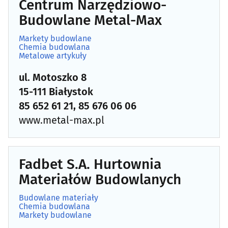
Centrum Narzędziowo-
Drewno i artykuły drzewne
(35)
Budowlane Metal-Max
Drzwi, okna
Markety budowlane
(97)
Chemia budowlana
Metalowe artykuły
Dywany i wykładziny
(8)
ul. Motoszko 8
Dźwigi, urządzenia dźwigowe, rusztowania
15-111 Białystok
(16)
85 652 61 21, 85 676 06 06
Elewacje
(31)
www.metal-max.pl
Farby, lakiery
(20)
Fadbet S.A. Hurtownia
Firanki, zasłony, tkaniny dekoracyjne
(14)
Materiałów Budowlanych
Fotowoltaika, technika solarna
(26)
Budowlane materiały
Chemia budowlana
Markety budowlane
Garaże, mała architektura
(5)