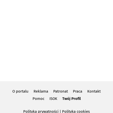
Zabudowa balkonów
(8)
Żaluzje, rolety, markizy
(36)
Żaluzje, rolety, markizy - producenci
(9)
O portalu
Reklama
Patronat
Praca
Kontakt
Pomoc
ISOK
Twój Profil
Polityka prywatności
|
Polityka cookies