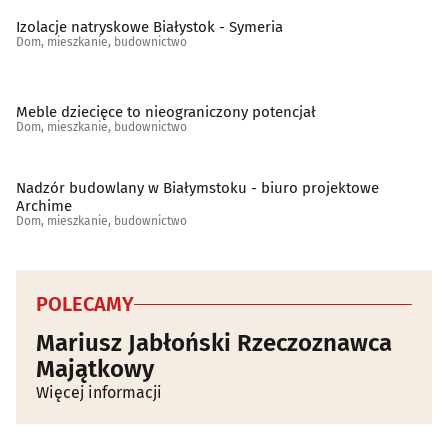
Izolacje natryskowe Białystok - Symeria
Tapety
(5)
Dom, mieszkanie, budownictwo
Tereny zieleni - projektowanie, urządzanie, konserwacja
(25)
Meble dziecięce to nieograniczony potencjał
Dom, mieszkanie, budownictwo
Tkaniny i artykuły tekstylne
(13)
Nadzór budowlany w Białymstoku - biuro projektowe
Wentylacja
(28)
Archime
Dom, mieszkanie, budownictwo
Wodociągowe i kanalizacyjne przedsiębiorstwa
(12)
Wykończenia, usługi remontowe
POLECAMY
(58)
Mariusz Jabłoński Rzeczoznawca
Wyposażenie wnętrz
(51)
Majątkowy
Więcej informacji
Zabezpieczenia i alarmy
(29)