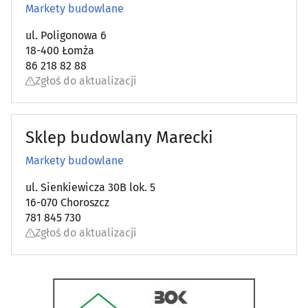
Meble biurowe
(13)
Markety budowlane
ul. Poligonowa 6
Meble dziecięce i młodzieżowe
(11)
18-400 Łomża
86 218 82 88
Meble kuchenne
(32)
Zgłoś do aktualizacji
Meble na wymiar
(54)
Sklep budowlany Marecki
Obrazy, ramy
(6)
Markety budowlane
Ogrodnicze artykuły i sprzęt
(37)
ul. Sienkiewicza 30B lok. 5
16-070 Choroszcz
Ogrzewanie i techniki grzewcze
(33)
781 845 730
Zgłoś do aktualizacji
Opał
(10)
Osuszanie i odgrzybianie budynków
(3)