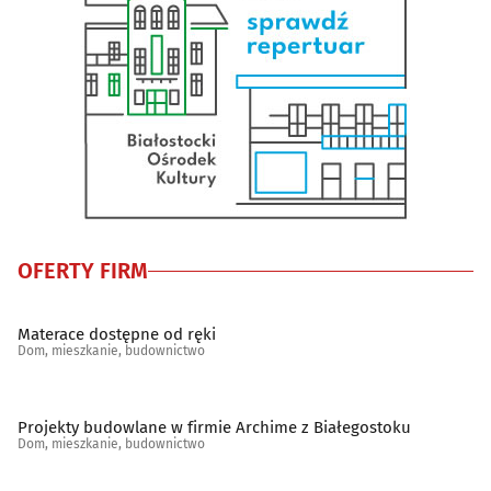
Oświetlenie
(18)
Podłogi
(39)
Pościelowe artykuły, koce
(6)
Sanitarno-instalacyjne artykuły
(28)
Schody, balustrady, poręcze
(19)
OFERTY FIRM
Spółdzielnie mieszkaniowe, administracje
(45)
Materace dostępne od ręki
Dom, mieszkanie, budownictwo
Stolarstwo
(32)
Szkło budowlane
(11)
Projekty budowlane w firmie Archime z Białegostoku
Dom, mieszkanie, budownictwo
Szkło ozdobne i użytkowe
(13)