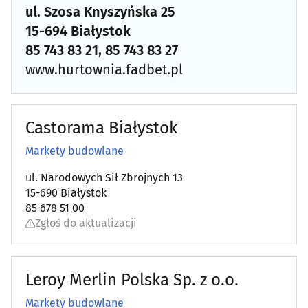
ul. Szosa Knyszyńska 25
Geodezja i kartografia
(47)
15-694 Białystok
85 743 83 21, 85 743 83 27
Geologia i geofizyka
(4)
www.hurtownia.fadbet.pl
Granity, marmury
(18)
Castorama Białystok
Hutnicze wyroby
(5)
Markety budowlane
Instalacje C.O., gazowe, hydrauliczne
(50)
ul. Narodowych Sił Zbrojnych 13
15-690 Białystok
Instalacje elektryczne
(65)
85 678 51 00
Zgłoś do aktualizacji
Instalacje sanitarne
(32)
Inwestycje - usługi
(36)
Leroy Merlin Polska Sp. z o.o.
Markety budowlane
Klimatyzacja
(40)