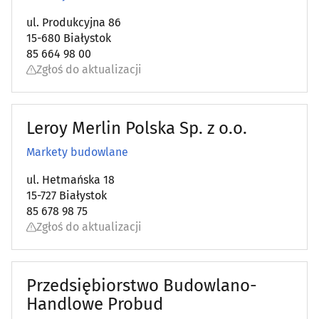
ul. Produkcyjna 86
Kominki i piece
(15)
15-680 Białystok
85 664 98 00
Konstrukcje stalowe
Zgłoś do aktualizacji
(12)
Kosztorysowanie
(7)
Leroy Merlin Polska Sp. z o.o.
Kowale
(2)
Markety budowlane
Łazienki - wyposażenie
(27)
ul. Hetmańska 18
15-727 Białystok
85 678 98 75
Markety budowlane
(8)
Zgłoś do aktualizacji
Meble - akcesoria
(25)
Przedsiębiorstwo Budowlano-
Meble - sklepy
(62)
Handlowe Probud