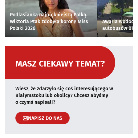
Podlasianka najpiękniejszą Polką.
Wiktoria Ptak zdobyła koronę Miss
Awaria wodocią
Polski 2026
autobusów BKM 
MASZ CIEKAWY TEMAT?
Wiesz, że zdarzyło się coś interesującego w
Białymstoku lub okolicy? Chcesz abyśmy
o czymś napisali?
NAPISZ DO NAS