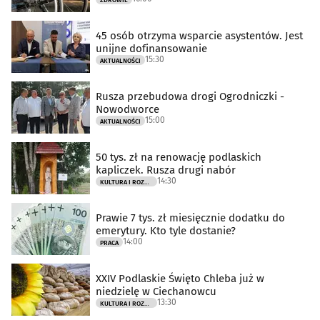
45 osób otrzyma wsparcie asystentów. Jest
unijne dofinansowanie
15:30
AKTUALNOŚCI
Rusza przebudowa drogi Ogrodniczki -
Nowodworce
15:00
AKTUALNOŚCI
50 tys. zł na renowację podlaskich
kapliczek. Rusza drugi nabór
14:30
KULTURA I ROZRYWKA
Prawie 7 tys. zł miesięcznie dodatku do
emerytury. Kto tyle dostanie?
14:00
PRACA
XXIV Podlaskie Święto Chleba już w
niedzielę w Ciechanowcu
13:30
KULTURA I ROZRYWKA