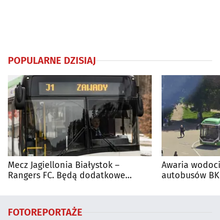
POPULARNE DZISIAJ
Mecz Jagiellonia Białystok –
Awaria wodoci
Rangers FC. Będą dodatkowe
autobusów BKM
autobusy dla kibiców
FOTOREPORTAŻE