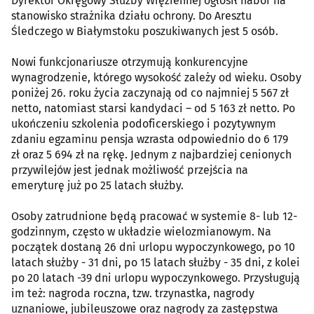
Dyrektor Okręgowy Służby Więziennej ogłosił nabór na
stanowisko strażnika działu ochrony. Do Aresztu
Śledczego w Białymstoku poszukiwanych jest 5 osób.
Nowi funkcjonariusze otrzymują konkurencyjne
wynagrodzenie, którego wysokość zależy od wieku. Osoby
poniżej 26. roku życia zaczynają od co najmniej 5 567 zł
netto, natomiast starsi kandydaci – od 5 163 zł netto. Po
ukończeniu szkolenia podoficerskiego i pozytywnym
zdaniu egzaminu pensja wzrasta odpowiednio do 6 179
zł oraz 5 694 zł na rękę. Jednym z najbardziej cenionych
przywilejów jest jednak możliwość przejścia na
emeryturę już po 25 latach służby.
Osoby zatrudnione będą pracować w systemie 8- lub 12-
godzinnym, często w układzie wielozmianowym. Na
początek dostaną 26 dni urlopu wypoczynkowego, po 10
latach służby - 31 dni, po 15 latach służby - 35 dni, z kolei
po 20 latach -39 dni urlopu wypoczynkowego. Przysługują
im też: nagroda roczna, tzw. trzynastka, nagrody
uznaniowe, jubileuszowe oraz nagrody za zastępstwa