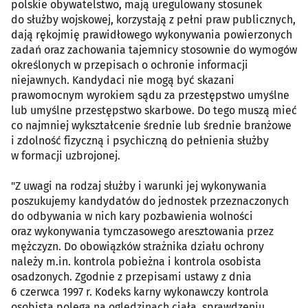
polskie obywatelstwo, mają uregulowany stosunek
do służby wojskowej, korzystają z pełni praw publicznych,
dają rękojmię prawidłowego wykonywania powierzonych
zadań oraz zachowania tajemnicy stosownie do wymogów
określonych w przepisach o ochronie informacji
niejawnych. Kandydaci nie mogą być skazani
prawomocnym wyrokiem sądu za przestępstwo umyślne
lub umyślne przestępstwo skarbowe. Do tego muszą mieć
co najmniej wykształcenie średnie lub średnie branżowe
i zdolność fizyczną i psychiczną do pełnienia służby
w formacji uzbrojonej.
"Z uwagi na rodzaj służby i warunki jej wykonywania
poszukujemy kandydatów do jednostek przeznaczonych
do odbywania w nich kary pozbawienia wolności
oraz wykonywania tymczasowego aresztowania przez
mężczyzn. Do obowiązków strażnika działu ochrony
należy m.in. kontrola pobieżna i kontrola osobista
osadzonych. Zgodnie z przepisami ustawy z dnia
6 czerwca 1997 r. Kodeks karny wykonawczy kontrola
osobista polega na oględzinach ciała, sprawdzeniu